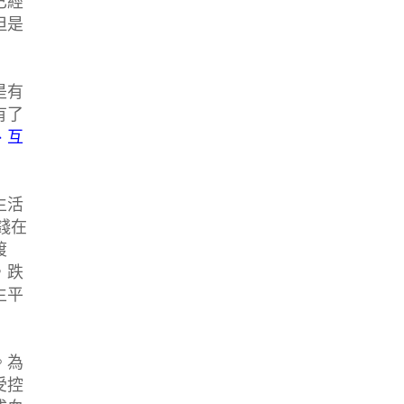
已經
但是
是有
有了
、互
生活
錢在
渡
，跌
生平
。為
受控