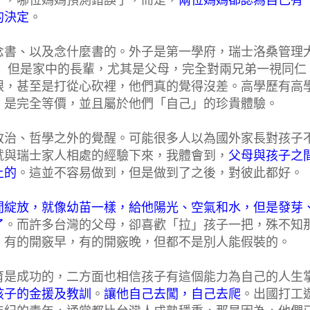
了，哪位媽媽預測錯誤了，而是，
兩位媽媽都認為自己有
的決定
。
念書、以及念什麼書的。外子是第一學府，瑞士洛桑管理
， 但是家中的長輩，尤其是父母，完全對兩兄弟一視同仁
眼，甚至是打從心砍裡，他們真的覺得沒差。高學歷有高
，是完全等價，並且屬於他們「自己」的珍貴體驗。
政治、哲學之外的覺醒。可能很多人以為國外家長對孩子
就與瑞士家人相處的經驗下來，我體會到，
父母與孩子之
上的
。這並不容易做到，但是做到了之後，對彼此都好。
間綻放，就像幼苗一樣，給他陽光、空氣和水，但是發芽
了
。而許多台灣的父母，卻喜歡「拉」孩子一把，殊不知
，有的開竅早，有的開竅晚，但都不是別人能假裝的。
育是成功的，二方面也相信孩子有這個能力為自己的人生
孩子的金援及教訓
。
讓他自己去闖，自己去爬
。出國打工