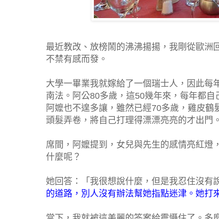
最近教改、放榜鬧的沸沸揚揚，我剛從歐洲
不禁有感而發。
大學一畢業我就嫁給了一個瑞士人，因此每
南法。阿公80多歲，這50幾年來，每年都
阿嬤也不遑多讓，雖然已經70多歲，雞皮鶴
頭髮弄卷，將自己打理得漂漂亮亮的才出門
席間，阿嬤提到，女兒與先生的感情亮紅燈
什麼呢？
她回答：「我很想說什麼，但是我忍住沒有
的道路，別人沒有辦法幫她指點迷津。她打
當下，我就被這美麗的答案給震懾住了。多