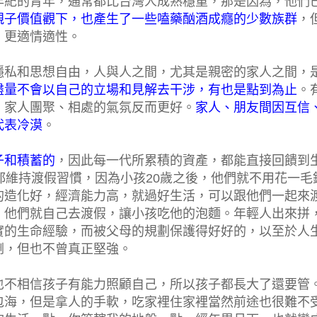
年紀的青年，通常都比台灣人成熟穩重，那是因為，他們
親子價值觀下，也產生了一些嗑藥酗酒成癮的少數族群
，
、更適情適性。
隱私和思想自由，人與人之間，尤其是親密的家人之間，
盡量不會以自己的立場和見解去干涉，有也是點到為止
。
，家人團聚、相處的氣氛反而更好。
家人、朋友間因互信
代表冷漠
。
子和積蓄的
，因此每一代所累積的資產，都能直接回饋到
都維持渡假習慣，因為小孩20歲之後，他們就不用花一毛
的造化好，經濟能力高，就過好生活，可以跟他們一起來
，他們就自己去渡假，讓小孩吃他的泡麵。年輕人出來拼
實的生命經驗，而被父母的規劃保護得好好的，以至於人
倒，但也不曾真正堅強。
也不相信孩子有能力照顧自己，所以孩子都長大了還要管
包海，但是拿人的手軟，吃家裡住家裡當然前途也很難不