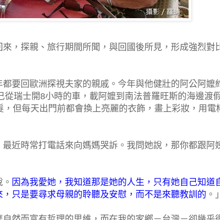
回來，探親、旅行期間所聞，與回國後所見，形成強烈對
年都要回歐洲探視夫家的親戚。今年與他健壯的阿公阿嬤
自己從瑞士開8小時的車，載阿嬤到南法普羅旺斯的海邊渡
髮，但每天出門前都會換上亮麗的衣飾，畫上彩妝，用電
。
，最近時常打電話來向媽媽哭訴。我問她說，那你都跟阿
說。
因為我愛她，我知道那是她的人生，只有她自己知道
來，只是要尋求母親的聆聽及安慰，而不是來聽教訓的
。
麼自然而富有哲理的思維，而在我的家鄉－台灣－卻幾乎