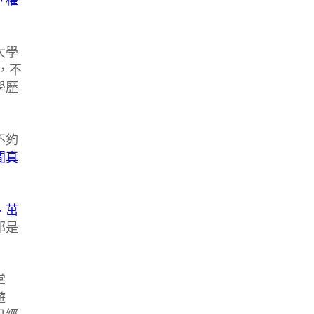
「權
大學
，不
學歷
不夠
間真
、茁
那是
掌
遊