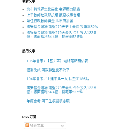
最新文章
北市特教師生比惡化 老師壓力破表
上千教師赴教部抗議 籲廢校事會議
兼任行政教師獎金 北市府加發
國安基金退場 護盤279天史上最長 投報率52%
國安基金退場 護盤279天最久 合計投入122.5
億，帳面獲利64.4億，投報率52.5％
熱門文章
105年會考 / 【基北區】最終落點預估表
僅剩免試 國教聯盟憂不公平
104年會考／上建中北一女 估至少186點
國安基金退場 護盤279天最久 合計投入122.5
億，帳面獲利64.4億，投報率52.5％
年底會考 國三生模擬填志願
RSS 訂閱
發表文章