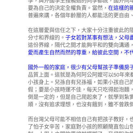
學，與外國學生接觸過的同學都說，國外同
要為自己的決定全權負責。當然，
在這樣的
普遍來講，各個年齡層的人都能活的更自由
在這層愛與信任之下，大家十分注重彼此的
分寸和界線的。
子女若對某事有想法，父母
這份界線，隔代之間才能夠平和的雙向溝通
愛而產生自然而然的尊重，給彼此空間，不
國外一般的家庭，很少有父母幫孩子準備房
品質上面。這就是為何阿公阿嬤可以50年來
小孩身上。兒孫自有兒孫福，如果小孩自己
假；要是小孩時運不佳，每天只吃得起泡麵
倒是一定的，但是自己爬起來了，就學到紮
順，沒有追求理想，也沒有餓到，雖不曾跌
而台灣父母可能不相信自己有把孩子教好，
了怕子女辛苦，家庭對小孩的照顧簡直包山