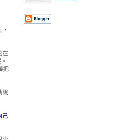
比，
約在
假。
棒把
姨說
自己
」
很少