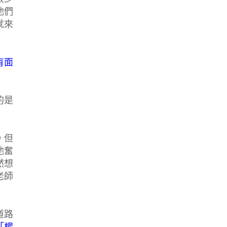
他們
就來
有面
的是
。但
他奮
然想
老師
道路