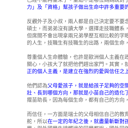
已經不能再重來了。重點不是哪位媽媽說對
力」及「資格」幫孩子做出生命中許多重要
反觀外子及小叔，兩人都是自己決定要不要
碩士，而弟弟沒有讀大學，選擇走技職體系
但席間不會出現拿兩兄弟學歷互相比較的字
的人生，技職生有技職生的出路，兩個生命
尊重個人生命體驗，也許是歐洲個人主義在
關心，小孩大了就把他們趕出家門。其實，
正的個人主義，是建立在強烈的愛與信任之
他們認為
父母愛孩子，就是給孩子足夠的空
壯、長到哪個方向，那就是小苗自己的造化
揠苗助長，因為每個生命，都有自己的方向
而信任，一方面是瑞士的父母相信自己的教
舵，所以
在一定的年紀之後，就盡量斬斷對