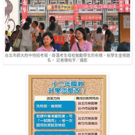
台北市師大附中特招考場，掛滿考生母校勉勵學生的布條，祝學生金榜題
名。 記者陳柏亨／攝影