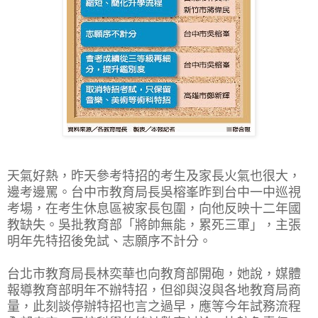
天氣好熱，昨天參考特招的考生及家長火氣也很大，
邊考邊罵。台中市教育局長吳榕峯昨到台中一中巡視
考場，在考生休息區被家長包圍，向他反映十二年國
教缺失。吳批教育部「將帥無能，累死三軍」，主張
明年先特招後免試、志願序不計分。
台北市教育局長林奕華也向教育部開砲，她說，媒體
報導教育部明年不辦特招，但卻與沒與各地教育局商
量，此刻談停辦特招也言之過早，應等今年試務流程