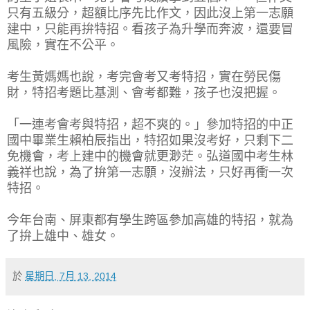
只有五級分，超額比序先比作文，因此沒上第一志願
建中，只能再拚特招。看孩子為升學而奔波，還要冒
風險，實在不公平。
考生黃媽媽也說，考完會考又考特招，實在勞民傷
財，特招考題比基測、會考都難，孩子也沒把握。
「一連考會考與特招，超不爽的。」參加特招的中正
國中畢業生賴柏辰指出，特招如果沒考好，只剩下二
免機會，考上建中的機會就更渺茫。弘道國中考生林
義祥也說，為了拚第一志願，沒辦法，只好再衝一次
特招。
今年台南、屏東都有學生跨區參加高雄的特招，就為
了拚上雄中、雄女。
於
星期日, 7月 13, 2014