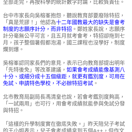
全部走完，再按科學的統計數字討論，比較負責任。
台中市家長向吳榕峯抱怨，聽說教育部要廢除特招，
「真是荒謬！」他認為
十二年國教最大的缺失是會考
制度的志願序計分，而非特招
。鄭姓家長說，志願序
計分毫無公平可言，且五月就考會考，特招卻拖到七
月，孩子整個暑假都泡湯，國三課程也沒學好，制度
爛到爆。
吳榕峯認同家長們的意見，表示已向教育部提出明年
「先特後免」等改革建議，
如果會考成績能像基測八
十分、或細分成十五個級距，就更有鑑別度，可用在
免試、申請特色學校，不必辦特招考試
。
北市教育局副局長馮清皇也說，若會考鑑別度夠高，
「一試兩用」也可行，用會考成績就能參與免試分發
與特招。
「這樣的升學制度實在徹底失敗。」昨天陪兒子考試
的王小姐表示，兒子會考成績拿到五個A++，但作文