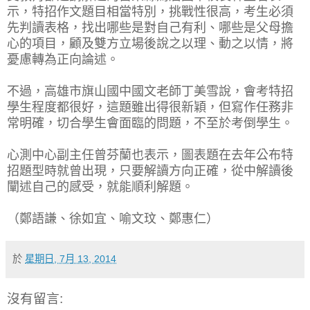
示，特招作文題目相當特別，挑戰性很高，考生必須
先判讀表格，找出哪些是對自己有利、哪些是父母擔
心的項目，顧及雙方立場後說之以理、動之以情，將
憂慮轉為正向論述。
不過，高雄市旗山國中國文老師丁美雪說，會考特招
學生程度都很好，這題雖出得很新穎，但寫作任務非
常明確，切合學生會面臨的問題，不至於考倒學生。
心測中心副主任曾芬蘭也表示，圖表題在去年公布特
招題型時就曾出現，只要解讀方向正確，從中解讀後
闡述自己的感受，就能順利解題。
（鄭語謙、徐如宜、喻文玟、鄭惠仁）
於
星期日, 7月 13, 2014
沒有留言: