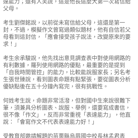
達能力；還有人笑說，這是他長這麼大第一次寫信給
父母。
考生劉傑銘說，以前從未寫信給父母，這還是第一
封，不過，模擬作文曾寫過類似題材，他有自信若父
母看到這封信，「應會接受孩子說法，改變原來的要
求！」
考生余承駿說，他先找出意見調查表中對使用網路的
有利數據，羅列使用網路的優點，最重要的是提到
「自我時間管控」的能力，比較能說服家長；另名考
生張世臻說，看到圖表命題有點緊張，要從圖表分析
優缺點後在五十分鐘內寫完，很有挑戰性。
何姓考生說，命題非常活潑，但對國中生來說很難下
筆，須兼具分析圖表、說服、舉例，還要寫成書信，
很不像「作文」，反而非常重視「表達能力」，他直
說：「會寫作文不代表表達能力好！」
受教育部邀請解題的苗栗縣烏眉國中校長林孟君表