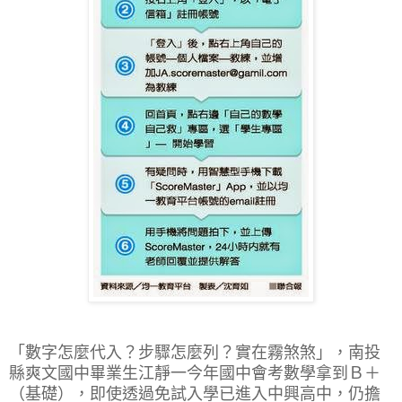
「數字怎麼代入？步驟怎麼列？實在霧煞煞」，南投
縣爽文國中畢業生江靜一今年國中會考數學拿到Ｂ＋
（基礎），即使透過免試入學已進入中興高中，仍擔