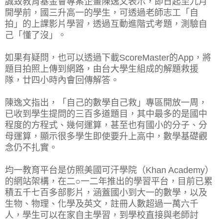
誠致教育基金會專案企畫陳逸文表示，即日起至九月
開學前，國三升高一的學生，可透過老師志工「自
拍」的上課影片學習，透過互動進階式考題，測驗自
己「懂了沒」。
如果有疑問，也可以透過下載ScoreMaster的App，將
題目拍照上傳到網路，由台大學生組成的解題救援
隊，廿四小時內會回傳解答。
陳逸文指出，「自己的數學自己救」專區開放一周，
已收到學生提問的三百多道題目，其中最多的是國中
程度的方程式、幾何運算，甚至也有國小的分子、分
母運算，顯示很多學生即使要升上高中，數學基礎觀
念仍不扎實。
均一教育平台是仿照美國可汗學院（Khan Academy）
的網站架構，在二○一二年推出的學習平台，目前已累
積五千七百多部影片，涵蓋國小到大一的數學，以及
生物、物理、化學及英文，註冊人數超過一萬六千
人，學生可以在家自主學習，到學校直接與老師討