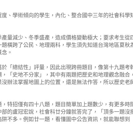
程度、學術傾向的學生，內化、整合國中三年的社會科學
季產量減少、冬季盛產，造成價格變動極大；要求考生從
一題橫跨了公民、地理兩科，學生須先知道台灣地區夏秋
概念。
屬於「總結性」評量，因此出現跨冊題目，像第十九題考
調，「史地不分家」，其中有兩題把歷史和地理觀念融合
果沒辦法掌握地圖上的位置，還是無法作答，所以歷史老
。
題，特招僅有四十八題，題目簡單加上題數少，有更多時
中部的盧冠宏說，社會科廿分鐘就答完了，「頂多一題沒
陷阱不多。例如廿一題，看懂圖中公告資訊，就能聯想到