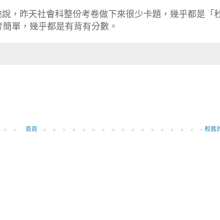
他說，昨天社會科整份考卷做下來很少卡題，幾乎都是「
考簡單，幾乎都是有背有分數。
首頁
較舊