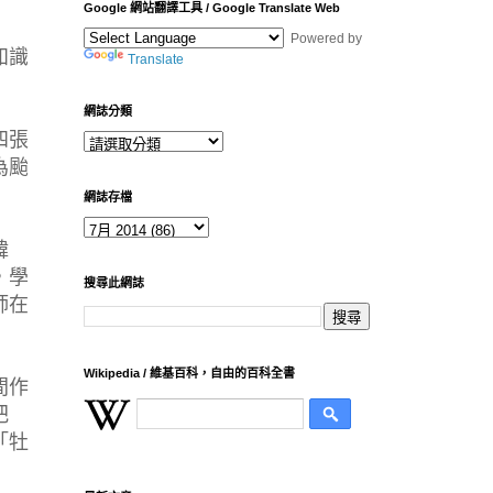
Google 網站翻譯工具 / Google Translate Web
Powered by
知識
Translate
網誌分類
四張
為颱
網誌存檔
韓
，學
搜尋此網誌
師在
Wikipedia / 維基百科，自由的百科全書
間作
把
「牡