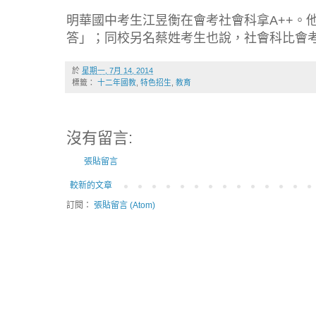
明華國中考生江昱衡在會考社會科拿A++。
答」；同校另名蔡姓考生也說，社會科比會
於
星期一, 7月 14, 2014
標籤：
十二年國教
,
特色招生
,
教育
沒有留言:
張貼留言
較新的文章
訂閱：
張貼留言 (Atom)