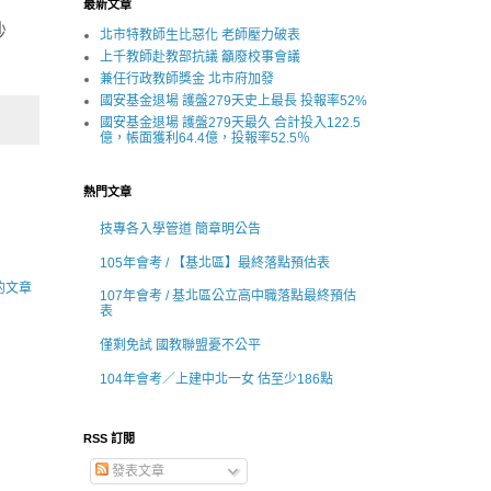
最新文章
秒
北市特教師生比惡化 老師壓力破表
上千教師赴教部抗議 籲廢校事會議
兼任行政教師獎金 北市府加發
國安基金退場 護盤279天史上最長 投報率52%
國安基金退場 護盤279天最久 合計投入122.5
億，帳面獲利64.4億，投報率52.5％
熱門文章
技專各入學管道 簡章明公告
105年會考 / 【基北區】最終落點預估表
的文章
107年會考 / 基北區公立高中職落點最終預估
表
僅剩免試 國教聯盟憂不公平
104年會考／上建中北一女 估至少186點
RSS 訂閱
發表文章