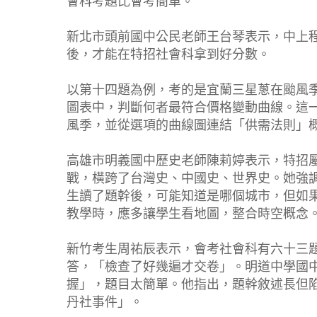
會科考題比會考簡單。
新北市頭前國中公民老師王台琴表示，中上
後，才能在特招社會科拿到好分數。
以第十四題為例，考的是宜蘭三星蔥在颱風
圖表中，判斷何者最符合價格變動曲線。這
風季，並從選項的曲線圖連結「供需法則」
高雄市明義國中歷史老師陳莉婷表示，特招
戰，橫跨了台灣史、中國史、世界史。她強
生讀了題幹後，可能知道是哪個城市，但如
教學時，應多讓學生看地圖，整合時空概念
新竹考生周祐辰表示，會考社會科有六十三
答，「檢查了好幾遍才交卷」。明道中學國
握」，題目太簡單。他指出，題幹敘述長但
丹社事件」。