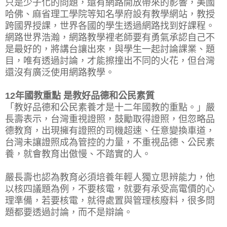
只是少子化的問題，還有網路開放帶來的影響，美國
哈佛、麻省理工學院等知名學府設有教學網站，教授
跨國界授課，世界各國的學生透過網路找到好課程。
網路世界浩瀚，網路教學裡老師要有勇氣承認自己不
是最好的，將講台讓出來，與學生一起討論課業、題
目，唯有透過討論，才能擦撞出不同的火花，但台灣
還沒有廣泛使用網路教學。
12年國教重點 是教好品德和公民素質
「教好品德和公民素養才是十二年國教的重點。」嚴
長壽表示，台灣重視證照，鼓勵取得證照，但忽略品
德教育，出現擁有證照的司機超速、任意變換車道，
台灣未讓證照成為管控的力量，不重視品德、公民素
養，就會教育出傲慢、不踏實的人。
嚴長壽也認為教育必須培養年輕人獨立思辨能力，他
以核四議題為例，不要核電，就要有承受高電價的心
理準備，若要核電，就得處置與管理核廢料，很多問
題都要透過討論，而不是辯論。