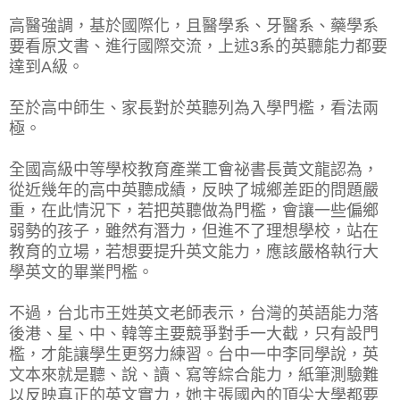
高醫強調，基於國際化，且醫學系、牙醫系、藥學系
要看原文書、進行國際交流，上述3系的英聽能力都要
達到A級。
至於高中師生、家長對於英聽列為入學門檻，看法兩
極。
全國高級中等學校教育產業工會祕書長黃文龍認為，
從近幾年的高中英聽成績，反映了城鄉差距的問題嚴
重，在此情況下，若把英聽做為門檻，會讓一些偏鄉
弱勢的孩子，雖然有潛力，但進不了理想學校，站在
教育的立場，若想要提升英文能力，應該嚴格執行大
學英文的畢業門檻。
不過，台北市王姓英文老師表示，台灣的英語能力落
後港、星、中、韓等主要競爭對手一大截，只有設門
檻，才能讓學生更努力練習。台中一中李同學說，英
文本來就是聽、說、讀、寫等綜合能力，紙筆測驗難
以反映真正的英文實力，她主張國內的頂尖大學都要