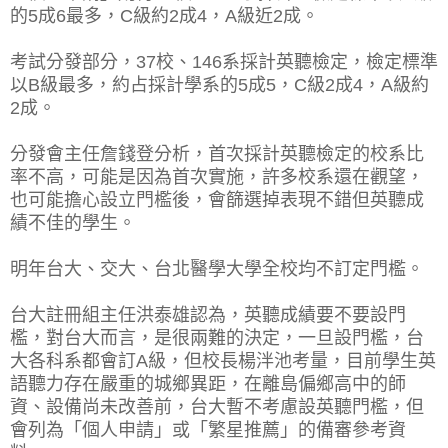
的5成6最多，C級約2成4，A級近2成。
考試分發部分，37校、146系採計英聽檢定，檢定標準
以B級最多，約占採計學系的5成5，C級2成4，A級約
2成。
分發會主任詹錢登分析，首次採計英聽檢定的校系比
率不高，可能是因為首次實施，許多校系還在觀望，
也可能擔心設立門檻後，會篩選掉表現不錯但英聽成
績不佳的學生。
明年台大、交大、台北醫學大學全校均不訂定門檻。
台大註冊組主任洪泰雄認為，英聽成績要不要設門
檻，對台大而言，是很兩難的決定，一旦設門檻，台
大各科系都會訂A級，但校長楊泮池考量，目前學生英
語聽力存在嚴重的城鄉異距，在離島偏鄉高中的師
資、設備尚未改善前，台大暫不考慮設英聽門檻，但
會列為「個人申請」或「繁星推薦」的備審參考資