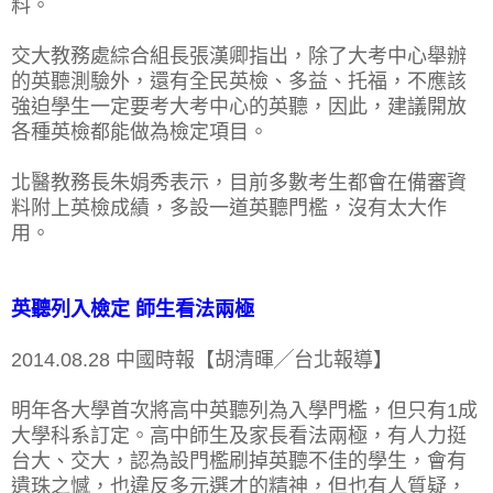
料。
交大教務處綜合組長張漢卿指出，除了大考中心舉辦
的英聽測驗外，還有全民英檢、多益、托福，不應該
強迫學生一定要考大考中心的英聽，因此，建議開放
各種英檢都能做為檢定項目。
北醫教務長朱娟秀表示，目前多數考生都會在備審資
料附上英檢成績，多設一道英聽門檻，沒有太大作
用。
英聽列入檢定 師生看法兩極
2014.08.28 中國時報【胡清暉╱台北報導】
明年各大學首次將高中英聽列為入學門檻，但只有1成
大學科系訂定。高中師生及家長看法兩極，有人力挺
台大、交大，認為設門檻刷掉英聽不佳的學生，會有
遺珠之憾，也違反多元選才的精神，但也有人質疑，