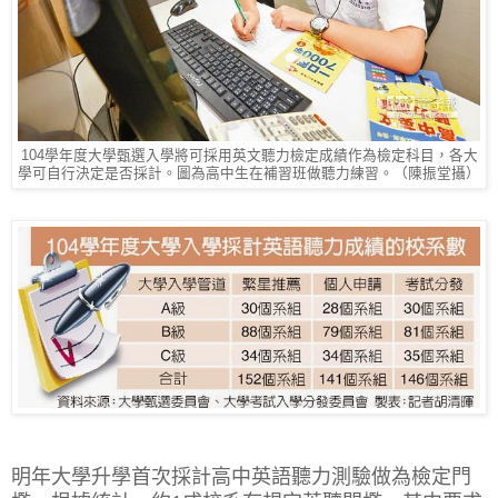
104學年度大學甄選入學將可採用英文聽力檢定成績作為檢定科目，各大
學可自行決定是否採計。圖為高中生在補習班做聽力練習。（陳振堂攝）
明年大學升學首次採計高中英語聽力測驗做為檢定門