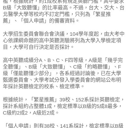
檻，根據統計，約1成校系有規定英聽門檻，其中要求
B級「大致聽懂」的比率最高。不過，台大、交大、台
北醫學大學等校均不訂定門檻，只列為「繁星推
薦」、「個人申請」的備審資料。
大學招生委員會聯合會決議，104學年度起，由大考中
心依課綱命題的高中英聽測驗將列為大學入學檢定項
目，大學可自行決定是否採計。
高中英聽成績分A、B、C、F四等級，A級是「幾乎完
全聽懂」、B級「大致聽懂」、C級「約略聽懂」、F
級「僅能聽懂少部分」，各系經過討論後，已在大學
甄選委員會、大學考試分發入學委員會的網站公布明
年採計英聽檢定的校系、檢定標準。
根據統計，「繁星推薦」39校、152系採計英聽檢定，
採計系組約占整體1成，檢定標準以B級的5成8最多，
C級約2成2，A級近2成。
「個人申請」則有38校、141系採計，檢定標準以B級