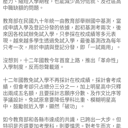
壓力、縮短入學期程，也能減少高分低就、及社區高
中職缺額的問題。
教育部在民國九十年統一由教育部舉辦國中基測，當
成申請入學及登記分發的依據，起初基測考兩次，後
來因各校試辦免試入學，只參採在校成績等多元表
現。越來越多學生透過免試入學，最後基測改為每年
只考一次，用於申請與登記分發，即「一試兩用」。
沒想到，十二年國教今年首度上路，推出「革命性」
入學制度，反而怨聲載道。
十二年國教免試入學不再採計在校成績，採計會考成
績，但會考卻只占總分三分之一，加上明星高中只釋
出兩成五名額，且要採計志願序分數、及作文比序等
爭議設計。免試原意要降低學科比重、模糊明星高
中，鼓勵就近入學，顯然「破功」。
如今教育部和各縣市達成的共識，已跨出一大步。但
特招是否還要加考學科，則要慎思。對考生而言，能