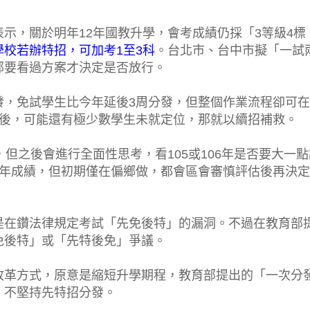
示，關於明年12年國教升學，會考成績仍採「3等級4標
學校若辦特招，可加考1至3科
。台北市、台中市擬「一試
部要看過方案才決定是否放行。
，免試學生比今年延後3周分發，但整個作業流程卻可在
發後，可能還有極少數學生未就定位，那就以續招補救。
，但之後會進行全面性思考，看105或106年是否要大一點
3年成績，但初期僅在偏鄉做，都會區會審慎評估後再決
是在鑽法律規定考試「先免後特」的漏洞。不過在教育部
免後特」或「先特後免」爭議。
改革方式，原意是縮短升學期程，教育部提出的「一次分
，不堅持先特招分發。