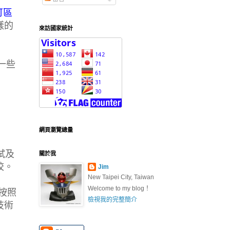
可區
樣的
來訪國家統計
一些
網頁瀏覽總量
試及
關於我
校。
Jim
New Taipei City, Taiwan
Welcome to my blog！
按照
檢視我的完整簡介
技術