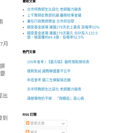
最新文章
北市特教師生比惡化 老師壓力破表
上千教師赴教部抗議 籲廢校事會議
兩
兼任行政教師獎金 北市府加發
國安基金退場 護盤279天史上最長 投報率52%
國安基金退場 護盤279天最久 合計投入122.5
億，帳面獲利64.4億，投報率52.5％
7月
熱門文章
105年會考 / 【基北區】最終落點預估表
調
僅剩免試 國教聯盟憂不公平
定要
年底會考 國三生模擬填志願
北市特教師生比惡化 老師壓力破表
提出
滿屋雜物扔不掉…「囤積症」是心病
RSS 訂閱
發到
發表文章
留言