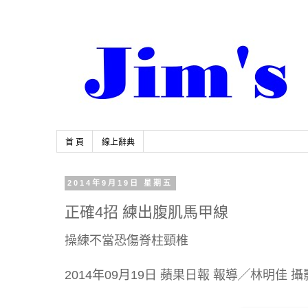
首 頁
線上辭典
2014年9月19日 星期五
正確4招 練出腹肌馬甲線
操練不當恐傷脊柱頸椎
2014年09月19日 蘋果日報 報導╱林明佳 