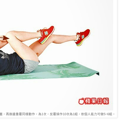
蓋，再換邊重覆同樣動作，為1次，反覆操作10次為1組，依個人能力可做5~6組。