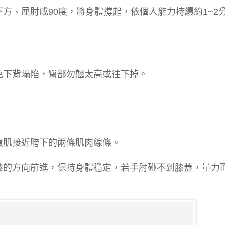
方、屈肘成90度，將身體撐起，依個人能力持續約1~2
免下背塌陷，臀部勿翹太高或往下掉。
腹肌接近胯下的兩條肌肉線條。
膝的方向前進，保持身體穩定，若手肘碰不到膝蓋，量力