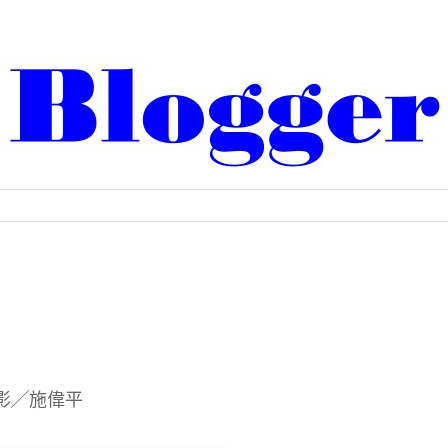
攝影╱施偉平