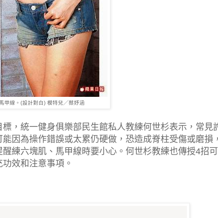
馬甲線。(設計對白) 模特兒╱蔡妤涵
目標，統一健身俱樂部民生館私人教練何世杉表示，常見
可能因為操作錯誤或太累仍硬做，恐造成脊柱受傷或磨損
提醒練六塊肌、馬甲線時要小心。何世杉教練也傳授4招
充功效和注意事項。