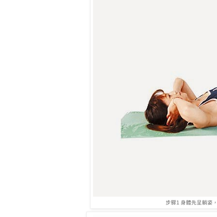
步驟1 身體先呈躺姿