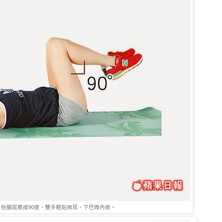
，抬腿屈膝成90度，雙手輕貼兩耳，下巴微內收。