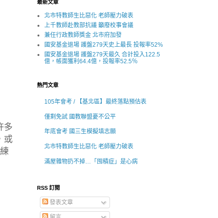
最新文章
北市特教師生比惡化 老師壓力破表
上千教師赴教部抗議 籲廢校事會議
兼任行政教師獎金 北市府加發
國安基金退場 護盤279天史上最長 投報率52%
國安基金退場 護盤279天最久 合計投入122.5
億，帳面獲利64.4億，投報率52.5％
熱門文章
105年會考 / 【基北區】最終落點預估表
僅剩免試 國教聯盟憂不公平
許多
年底會考 國三生模擬填志願
，或
北市特教師生比惡化 老師壓力破表
可練
滿屋雜物扔不掉…「囤積症」是心病
RSS 訂閱
發表文章
留言