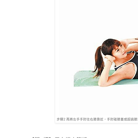
步驟2 再將左手手肘往右膝靠近，手肘碰膝蓋或超過膝