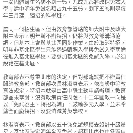
一女因體育生名額不到一％，九成九都將改採免試入
學；建中明年免試名額占九十五％，剩下五％則是每
年三月建中獨招的科學班。
屬同一個招生區、但由教育部管轄的師大附中及政大
附中表示，明年辦不辦特招，仍將與教育部溝通協
調，但基本上會與基北區同步作業。由於取消特招，
明年非基北區學生只能透過甄選入學與免試入學兩途
徑進入基北區學校，要參加基北區的免試入學，必須
設籍在基北區。
教育部表示尊重北市的決定，但對郝龍斌把不辦責任
歸給教育部，教育部次長林淑真表示，依高級中等教
育法規定，特招本就是由高中職主動申請辦理，教育
部並未掣肘，沒有政策責任問題。十二年國教一向是
以「免試為主、特招為輔」，鼓勵多元入學，並未希
望全面廢特招、沒要消滅菁英學校。
林淑真表示，教育部以五十％免試規模去設計十級量
尺，基北區決定明年全區免試，超額比序也由各區自