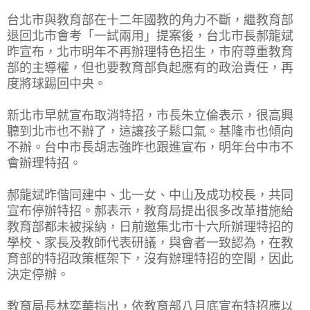
台北市與教育部在十二年國教的角力不斷，繼教育部
退回北市會考「一試兩用」提案後，台北市長郝龍斌
昨宣布，北市明年不再辦理特色招生，市府尊重教育
部的主導權，但也要教育部負起應有的政治責任，再
度將球踢回中央。
新北市早就宣布取消特招，市長朱立倫表示，很高興
聽到北市也不辦了，這讓孩子鬆口氣。基隆市也傾向
不辦。台中市長胡志強昨也跟進宣布，明年台中市不
會辦理特招。
郝龍斌昨偕同建中、北一女、中山及成功校長，共同
宣布停辦特招。郝表示，教育局提出很多改革措施給
教育部都未被採納，日前邀集北市十六所辦理特招的
學校、家長及教師代表研議，與會者一致認為，在教
育部的特招政策框架下，沒有辦理特招的空間，因此
決定停辦。
教育局長林奕華指出，依教育部八月底宣布特招應以