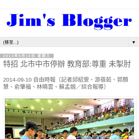
▼
2014年9月10日 星期三
特招 北市中市停辦 教育部:尊重 未掣肘
2014-09-10 自由時報〔記者邱紹雯、游蓓茹、郭顏
慧、俞肇福、林曉雲、蘇孟娟／綜合報導〕