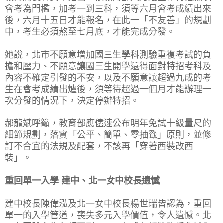
會考為門檻，加考一到三科，須等六月會考成績出來
後，六月十五日才能報名，在此一「不友善」的規劃
中，考生必須熬至七月底，才能完成分發。
她說，北市不願意增加國三生學科測驗重複考試的負
擔和壓力、不願意讓國三生開學還得面對特招考科及
內容不確定引發的不安，以及不願意讓超過九成的考
生在會考成績出爐後，須等待超過一個月才能辦理一
次分發的情況下，決定停辦特招。
郝龍斌呼籲，教育部應儘速公布明年免試十級量尺的
細節規劃，落實「公平、簡單、零抽籤」原則，並修
訂不合宜的法規及配套，不該再「穿著西裝改西
裝」。
重回單一入學 建中、北一女中校長遺憾
建中校長陳偉泓及北一女中校長楊世瑞皆認為，重回
單一的入學管道，喪失多元入學價值，令人遺憾。北