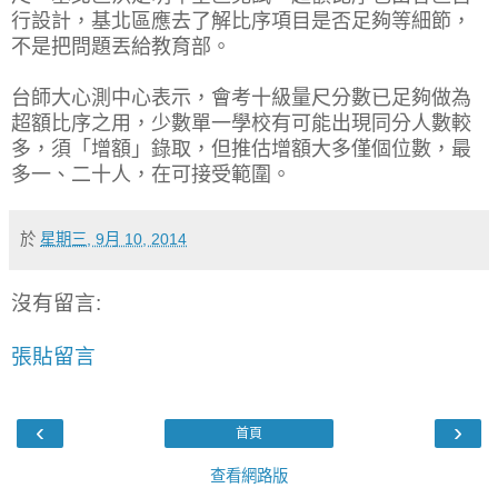
行設計，基北區應去了解比序項目是否足夠等細節，
不是把問題丟給教育部。
台師大心測中心表示，會考十級量尺分數已足夠做為
超額比序之用，少數單一學校有可能出現同分人數較
多，須「增額」錄取，但推估增額大多僅個位數，最
多一、二十人，在可接受範圍。
於
星期三, 9月 10, 2014
沒有留言:
張貼留言
‹
›
首頁
查看網路版