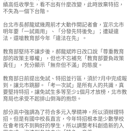
績高低收學生，看不出有什麼改變，此時放棄特招，
不失為一個下台階。
台北市長郝龍斌幾周前才大動作開記者會，宣示北市
明年要「一試兩用」、「分發先特後免」；遭疑違
法，還嗆教育部今年「違法在先」。
教育部堅持不讓步後，郝龍斌昨日改口說「尊重教育
部的政策主導權」，但也不忘補充「教育部要負政策
責任」，充分顯示「無奈但不滿」的態度。
教育部日前提出免試、特招並行區，須於7月中完成報
到，讓北市跳腳。「考一次試」是所有人的共識，真
要堅持特招，讓免試生多等至少1個月才放榜，北市教
育局也承受不起排山倒海的抱怨。
部分高中強調為了符合多元入學精神，所以須辦理特
招。但是有國中校長直言，今年特招根本是少數學校
在會考找不到夠好的學生，所以調整考科創造新的入