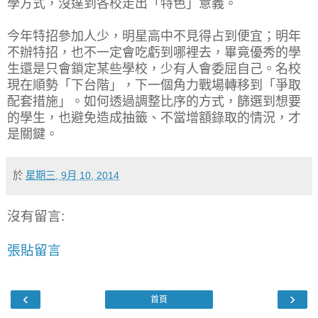
學方式，沒達到各校走出「特色」意義。
今年特招參加人少，明星高中不見得占到便宜；明年
不辦特招，也不一定會吃虧到哪裡去，畢竟優秀的學
生還是只會鎖定某些學校，少有人會委屈自己。名校
現在順勢「下台階」，下一個角力戰場轉移到「爭取
配套措施」。如何透過調整比序的方式，篩選到想要
的學生，也避免造成抽籤、不當增額錄取的情況，才
是關鍵。
於
星期三, 9月 10, 2014
沒有留言:
張貼留言
‹
›
首頁