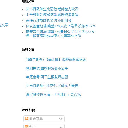
最新文章
北市特教師生比惡化 老師壓力破表
上千教師赴教部抗議 籲廢校事會議
兼任行政教師獎金 北市府加發
的文章
國安基金退場 護盤279天史上最長 投報率52%
國安基金退場 護盤279天最久 合計投入122.5
億，帳面獲利64.4億，投報率52.5％
熱門文章
105年會考 / 【基北區】最終落點預估表
僅剩免試 國教聯盟憂不公平
年底會考 國三生模擬填志願
北市特教師生比惡化 老師壓力破表
滿屋雜物扔不掉…「囤積症」是心病
RSS 訂閱
發表文章
留言