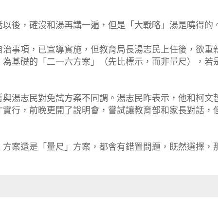
話以後，確沒和湯再講一遍，但是「大戰略」湯是曉得的
自治事項，已宣導實施，但教育局長湯志民上任後，欲重
」為基礎的「二一六方案」（先比標示，而非量尺），若
哲與湯志民對免試方案不同調。湯志民昨表示，他和柯文
才實行，前晚更開了說明會，嘗試讓教育部和家長對話，
」方案還是「量尺」方案，都會有錯置問題，既然選擇，