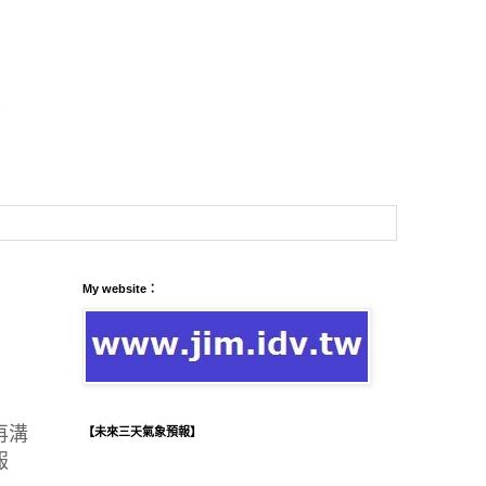
My website：
再溝
【未來三天氣象預報】
報