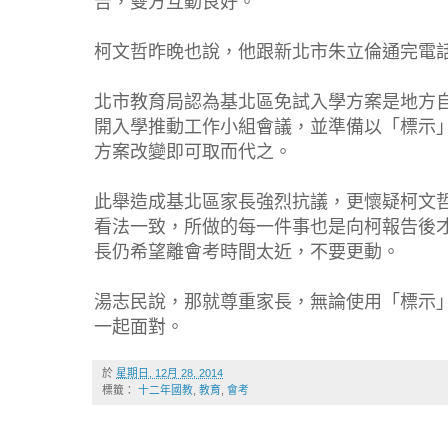
告，雙方互動良好。
柯文哲昨晚也說，他跟新北市朱立倫通完電
北市教育局認為基北區免試入學方案是地方
開入學推動工作小組會議，並準備以「標示
方案改變即可取而代之。
此舉造成基北區家長強烈抗議，更懷疑柯文
看法一致，所做的每一件事也是向柯報告後
長仍希望離會考時間太近，不要更動。
湯志民說，那就尊重家長，無論使用「標示
一起面對。
於
星期日, 12月 28, 2014
標籤：
十二年國教
,
教育
,
會考