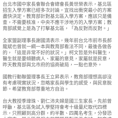
台北市國中家長會聯合會總會長黃世榮表示，基北區
招生入學方案已經多次討論，宜找出衝突最小的方案
盡快決定。教育部針對基北區入學方案，應該只是備
查，不需要核准，中央不應干涉地方的入學方案；教
育部感覺上是為了打擊基北區，「為反對而反對。」
全家盟副理事長謝國清表示，幾年前台北市前市長郝
龍斌也曾就一綱一本與教育部看法不同，最後各做各
的，「這是非常不好的狀況。」柯文哲是外科醫生，
醫生就是要傾聽病人、家屬的意見，家屬就是民意，
昨天教育部與北市府的協商破局，一點也意外。
國教行動聯盟理事長王立昇表示，教育部理想高卻沒
有考慮現實狀況，忽略家長與學生的感受，與民意脫
節。希望教育部尊重地方自治。
台大教授季瑋珠、劉仁沛夫婦是國三生家長，先前曾
呼籲，基北區免試入學堅持會考十級量尺取代四標
示，只照顧到高分群，約半數、四萬名考生，分發恐