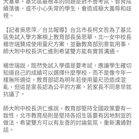
大塞車。基北區最根本的問題是對不善考試、智育成
績落後，或不小心失常的學生，會造成極大羞辱和歧
視。
【記者吳思萍／台北報導】台北市長柯文哲為了基北
區免試入學方案槓上教育部長吳思華，北一女中校長
楊世瑞贊成使用量尺方案，並籲教育部別意氣用事，
師大附中校長洪仁進則希望雙方能有實質溝通。
楊世瑞說，既然免試入學還是要考試，應讓學生確切
知道自己的成績可以選擇什麼學校，而不是像今年一
樣無所適從。教育部認為明年若使用量尺恐造成混
亂，但這是家長認為公平的方案，若家長不同意早就
抗議了。
師大附中校長洪仁進說，教育部堅持全國政策要有一
致性，北市教育局則是堅持各招生區要有因地制宜的
做法，希望雙方可以有友善的討論氣氛，重新溝通對
話。