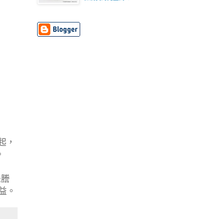
起，
。
未謄
益。