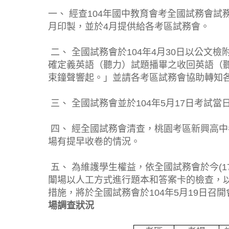
一、 經查104年國中教育會考全國試務會試
月印製，並於4月提供給各考區試務會。
二、 全國試務會於104年4月30日以公文
確定義英語（聽力）試題播畢之收回英語（
束鐘聲響起。」並請各考區試務會協助轉知
三、 全國試務會並於104年5月17日考試
四、 經全國試務會清查，桃園考區新興高中考
場有提早收卷的情況。
五、 為維護學生權益，依全國試務會於今(1
闈場以人工方式進行題本和答案卡的檢查，
措施，將於全國試務會於104年5月19日召
場調查狀況