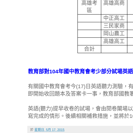
高雄考
高雄高商
區
中正高工
三民家商
岡山農工
高雄高工
合計
教育部對104年國中教育會考少部分試場英
有關國中教育會考今(17)日英語聽力測驗，
即開始收回題本及答案卡一事，教育部國教
英語(聽力)提早收卷的試場，會由閱卷闈場
寫完成的情形。後續相關補救措施，並將於1
於
星期日, 5月 17, 2015