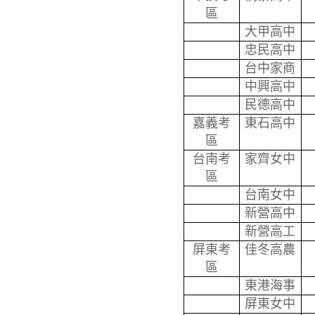
區
大甲高中
忠民高中
台中家商
中興高中
民德高中
嘉義考
東石高中
區
台南考
家齊女中
區
台南女中
新營高中
新營高工
屏東考
佳冬高農
區
東港海事
屏東女中