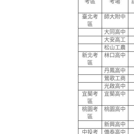
考區
考場
臺北考
師大附中
區
大同高中
大安高工
松山工農
新北考
林口高中
區
丹鳳高中
鶯歌工商
光啟高中
宜蘭考
宜蘭高中
區
桃園考
桃園高中
區
新興高中
中投考
僑泰高中