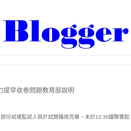
聽力提早收卷問題教育部說明
有部份試場監試人員於試題播放完畢，未於12:30鐘聲響起