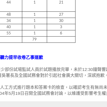
44
1
21
48
1
27
34
1
30
40
1
3
55
1
6
79
語聽力提早收卷乙事道歉
有少部份試場監試人員於試題播放完畢，未於12:30鐘聲響
署吳署長及全國試務會對於引起社會廣大關切，深感抱歉
以人工方式進行題本和答案卡的檢查，以確認考生有無尚
04年5月19日召開全國試務會討論，以維護受影響考生權