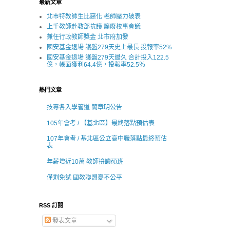
最新文章
北市特教師生比惡化 老師壓力破表
上千教師赴教部抗議 籲廢校事會議
兼任行政教師獎金 北市府加發
國安基金退場 護盤279天史上最長 投報率52%
國安基金退場 護盤279天最久 合計投入122.5
億，帳面獲利64.4億，投報率52.5％
熱門文章
技專各入學管道 簡章明公告
105年會考 / 【基北區】最終落點預估表
107年會考 / 基北區公立高中職落點最終預估
表
年薪增近10萬 教師拚讀碩班
僅剩免試 國教聯盟憂不公平
RSS 訂閱
發表文章