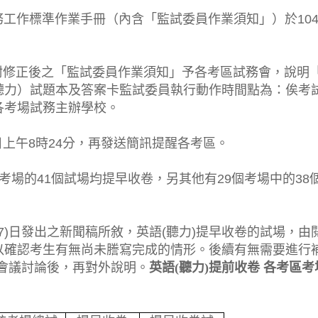
務工作標準作業手冊（內含「監試委員作業須知」）於104
檢附修正後之「監試委員作業須知」予各考區試務會，說明
聽力）試題本及答案卡監試委員執行動作時間點為：俟考
各考場試務主辦學校。
當日上午8時24分，再發送簡訊提醒各考區。
場的41個試場均提早收卷，另其他有29個考場中的38
7)日發出之新聞稿所敘，英語(聽力)提早收卷的試場，由
以確認考生有無尚未謄寫完成的情形。後續有無需要進行
開會議討論後，再對外說明。
英語(
聽力)
提前收卷
各考區考