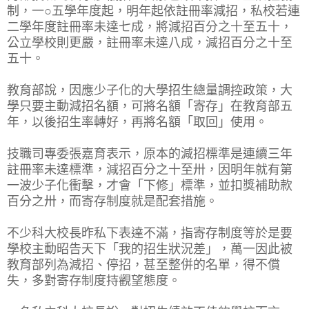
制，一○五學年度起，明年起依註冊率減招，私校若連
二學年度註冊率未達七成，將減招百分之十至五十，
公立學校則更嚴，註冊率未達八成，減招百分之十至
五十。
教育部說，因應少子化的大學招生總量調控政策，大
學只要主動減招名額，可將名額「寄存」在教育部五
年，以後招生率轉好，再將名額「取回」使用。
技職司專委張嘉育表示，原本的減招標準是連續三年
註冊率未達標準，減招百分之十至卅，因明年就有第
一波少子化衝擊，才會「下修」標準，並扣獎補助款
百分之卅，而寄存制度就是配套措施。
不少科大校長昨私下表達不滿，指寄存制度等於是要
學校主動昭告天下「我的招生狀況差」，萬一因此被
教育部列為減招、停招，甚至整併的名單，得不償
失，多對寄存制度持觀望態度。