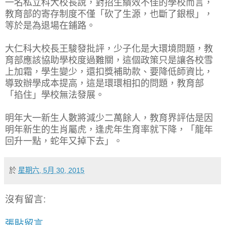
一名私立科大校長說，對招生績效不佳的學校而言，
教育部的寄存制度不僅「砍了生源，也斷了銀根」，
等於是為退場在鋪路。
大仁科大校長王駿發批評，少子化是大環境問題，教
育部應該協助學校度過難關，這個政策只是讓各校雪
上加霜，學生變少，還扣獎補助款、要降低師資比，
導致辦學成本提高，這是環環相扣的問題，教育部
「掐住」學校無法發展。
明年大一新生人數將減少二萬餘人，教育界評估是因
明年新生的生肖屬虎，逢虎年生育率就下降，「龍年
回升一點，蛇年又掉下去」。
於
星期六, 5月 30, 2015
沒有留言:
張貼留言