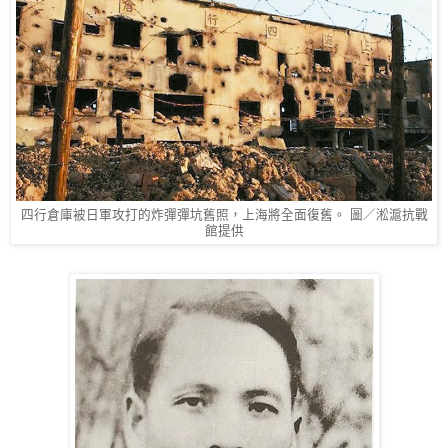
四行倉庫被日軍攻打的炸彈彈坑舊照，上海將全面復舊。 圖／淞滬抗戰
館提供