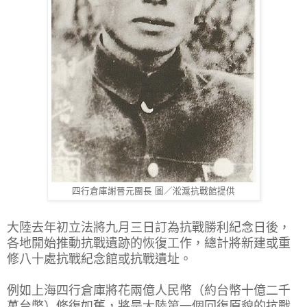
四行倉庫謝晉元團長 圖／淞滬抗戰館提供
大陸去年初立法將九月三日訂為抗戰勝利紀念日後，
各地開始推動抗戰遺跡的恢復工作，總計將新建或重
修八十處抗戰紀念館或抗戰遺址。
例如上海四行倉庫將花兩億人民幣（約台幣十億二千
萬台幣）修復如舊，將是大陸第一個回復原貌的抗戰