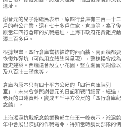
遺址。
謝晉元的兒子謝繼民表示，原四行倉庫有三百一十二
戶的辦公企業，還有七十多戶住家、倉庫等，為了復
原當年四行倉庫的抗戰遺址，上海市政府花費鉅資動
遷三百多戶。
根據規畫，四行倉庫當初被炸的西面牆、南面牆都要
恢復炸彈坑（可能用立體塗料呈現），整棟樓會成為
歷史建築。西牆還會設立小花園，豎立謝晉元銅像以
及八百壯士塑像等。
倉庫內原本只有四十平方公尺的「四行倉庫陳列
室」，未來會參照謝晉元的日記和戰鬥細節、經過，
老兵的口述資料，變成五千平方公尺的「四行倉庫紀
念館」。
上海淞滬抗戰紀念館業務部主任王一峰表示，淞滬館
年中會展出陳誠的作戰電令，得知當時調動部隊的情