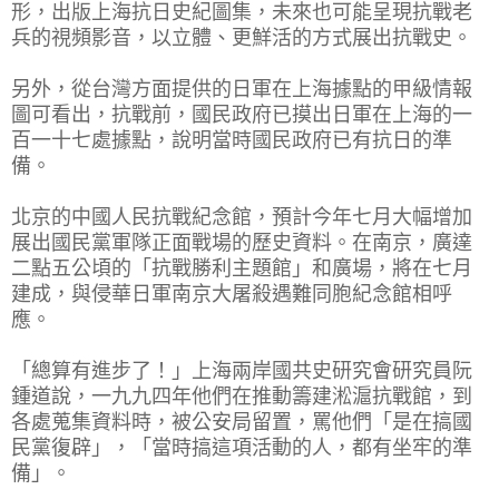
形，出版上海抗日史紀圖集，未來也可能呈現抗戰老
兵的視頻影音，以立體、更鮮活的方式展出抗戰史。
另外，從台灣方面提供的日軍在上海據點的甲級情報
圖可看出，抗戰前，國民政府已摸出日軍在上海的一
百一十七處據點，說明當時國民政府已有抗日的準
備。
北京的中國人民抗戰紀念館，預計今年七月大幅增加
展出國民黨軍隊正面戰場的歷史資料。在南京，廣達
二點五公頃的「抗戰勝利主題館」和廣場，將在七月
建成，與侵華日軍南京大屠殺遇難同胞紀念館相呼
應。
「總算有進步了！」上海兩岸國共史研究會研究員阮
鍾道說，一九九四年他們在推動籌建淞滬抗戰館，到
各處蒐集資料時，被公安局留置，罵他們「是在搞國
民黨復辟」，「當時搞這項活動的人，都有坐牢的準
備」。