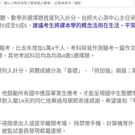
，開心小跑步與眾人擊掌進入闈場。 記者林佩均／攝影
英聽、數學非選擇題首度列入計分，台師大心測中心主任
5成至5成5，
建議考生將課本學的概念活用在生活，平
95人報考，比去年增加1萬4千人，考科除寫作測驗考一篇作
題，其他考試科目均為均為4選1選擇題。
題列入計分，英聽成績分為「基礎」、「待加強」兩級；
，他鼓勵所有國中應屆畢業生應考，才能呈現國中生整體
對入闈14天的同仁捨棄過母親節表達感謝，希望達到「
不得隨意出入或提早離開考場， 除禁帶手機、計算機等外
，被監試委員發現都屬違規。