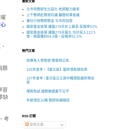
最新文章
北市特教師生比惡化 老師壓力破表
上千教師赴教部抗議 籲廢校事會議
宋曜
兼任行政教師獎金 北市府加發
常心
國安基金退場 護盤279天史上最長 投報率52%
國安基金退場 護盤279天最久 合計投入122.5
億，帳面獲利64.4億，投報率52.5％
文、
熱門文章
技專各入學管道 簡章明公告
兩題
105年會考 / 【基北區】最終落點預估表
107年會考 / 基北區公立高中職落點最終預估
表
學習
僅剩免試 國教聯盟憂不公平
零缺
年薪增近10萬 教師拚讀碩班
RSS 訂閱
，考
發表文章