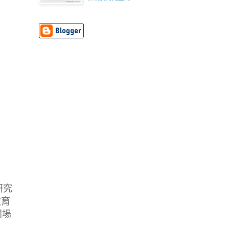
研究
教育
闈場