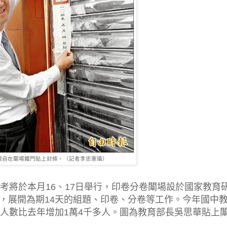
親自在闈場鐵門貼上封條。（記者李忠憲攝）
考將於本月16、17日舉行，印卷分卷闈場設於國家教育
，展開為期14天的組題、印卷、分卷等工作。今年國中
，人數比去年增加1萬4千多人。圖為教育部長吳思華貼上