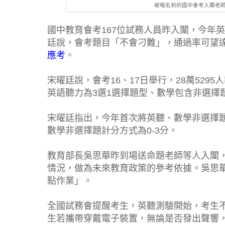
被唱名到的國中會考入闈老師
國中教育會考167位試務人員昨入闈，今年
廷說，會考題目「不會刁難」，通過率可望達
應考
。
宋曜廷說，會考16、17日舉行，28萬52
英語聽力為3選1選擇題型、數學包含非選擇
宋曜廷指出，今年首次將英聽、數學非選擇
數學非選擇題計分方式為0-3分。
教育部長吳思華昨到場送命題老師等人入闈
情況，做為未來教育政策的參考依據。吳思華
點作業」。
全國試務會提醒考生，英聽測驗開始，考生
生若攜帶穿戴電子裝置，無論是否發出聲響