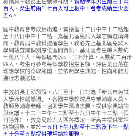
板橋高中教務主任張肇祥說，
預期今年男生前三千兩
百人、女生前兩千七百人可上板中，會考成績至少要
五A
。
國中教育會考成績出爐，緊接著十二日中午十二點起
至十八日中午十二點，為基北區免試入學志願選填時
間，教育局中教科提醒學生，務必先上基北區免試入
學網站查詢個別序位區間資訊，基北區考生總人數約
七萬八千人，每個區間以○．三％計算，人數約二百卅
四人，考生可參考每個學校招生名額，評估是否落在
理想學校的錄取範圍，並依照學生興趣、性向和能力
進行志願選填。
中教科長王泓翔說，八日至十一日訂為「新北市免試
入學適性輔導週」，各國中學校透過專業輔導人員、
教師及輔導老師，協助學生選填志願，提供家長諮詢
與建議。十二日中午十二點至十八日中午十二點（假
日除外），教育局於九大區各擇定一所高中提供電話
諮詢服務，並於
十五日上午九點至十二點及下午一點
五十分至五點提供現場諮詢服務
。