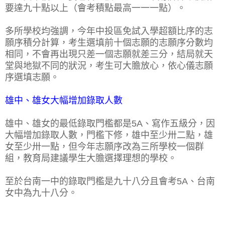
要達九十點以上（會考積點最高一一一點）。
多所學校均強調，今年中投區免試入學超額比序的志
願序積分計算，考生選填前十個志願的志願序分數均
相同，不會再出現只差一個志願就差三分，結局就天
堂與地獄不同的狀況，考生可大膽放心，依心儀志願
序選填志願。
雄中、雄女大幅增加錄取人數
雄中、雄女的最低錄取門檻都是5A、寫作五級分，因
大幅增加錄取人數，門檻下修，雄中至少卅二點，雄
女至少卅一點，但今年志願序改為三所學校一個群
組，教育局建議學生大膽選擇理想的學校。
至於台南一中的錄取門檻是九十八分且會考5A、台南
女中為九十八分。