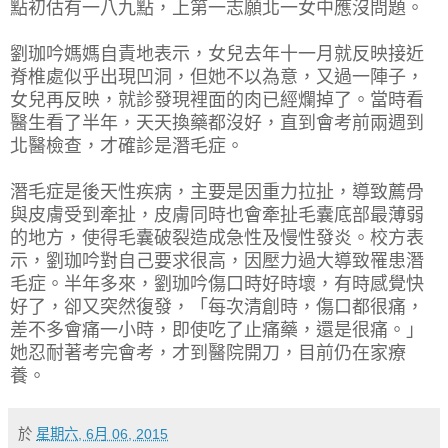
點初估有一八九點，上第一志願北一女中應沒問題。
劉珈吟媽媽自責地表示，女兒去年十一月就反映接近
脊椎處似乎出現凹洞，但她不以為意，又過一陣子，
女兒再反映，就診發現裡面的肉已經爛掉了。當時看
醫生看了半年，天天換藥都沒好，直到會考前兩週到
北醫檢查，才確診是潛毛症。
潛毛症是後天性疾病，主要是因重力拉扯，導致薦骨
與皮膚受到牽扯，皮膚同時也會牽扯毛囊底部最薄弱
的地方，使得毛囊破裂造成急性及慢性發炎。校方表
示，劉珈吟對自己要求很高，因壓力過大導致罹患潛
毛症。半年多來，劉珈吟傷口時好時壞，有時感覺快
好了，卻又突然復發，「每次清創時，傷口都很痛，
差不多會痛一小時，即使吃了止痛藥，還是很痛。」
她忍耐著考完會考，才到醫院開刀，目前仍在家療
養。
於
星期六, 6月 06, 2015