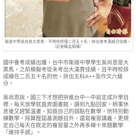
衛道中學吳尚恩大黑馬，平時校排僅二百五十名，拚出會考滿級分佳績。
（記者蘇孟娟攝）
國中會考成績出爐，台中市衛道中學學生吳尚恩是大
黑馬，之前模擬考從未考出大滿貫佳績，且平時校排
成績在二百五十名的他，拚出五科A++及作文六級
分。
吳尚恩說，國三下才想把拚進台中一中設定成升學目
標，每天放學就直奔圖書館，讀到九點回家，稍事休
息後又趕緊溫書。知道自己的弱點在數學，他特別勤
練數學，除算歷屆基測題目外，還寫複習講義，更規
定自己每天在既定的複習量之外再多練十來題數學
「維持手感」。