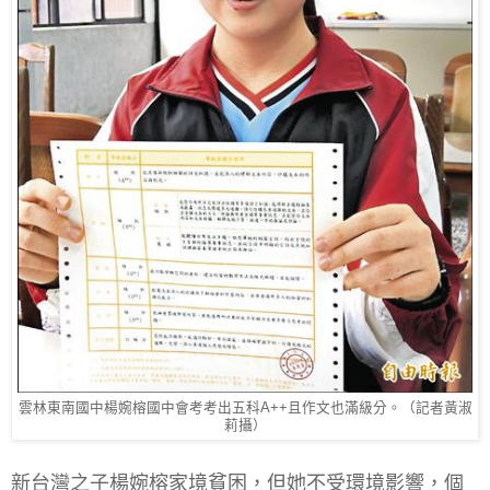
雲林東南國中楊婉榕國中會考考出五科A++且作文也滿級分。（記者黃淑
莉攝）
新台灣之子楊婉榕家境貧困，但她不受環境影響，個