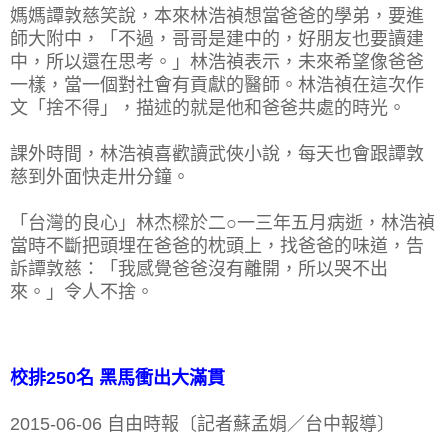
媽媽譚敦慈笑說，本來林浩禎想當爸爸的學弟，要進
師大附中，「不過，哥哥是建中的，好朋友也要讀建
中，所以還在思考。」林浩禎表示，未來希望像爸爸
一樣，當一個對社會有貢獻的醫師。林浩禎在這次作
文「捨不得」，描述的就是他和爸爸共處的時光。
課外時間，林浩禎喜歡讀武俠小說，每天也會跟譚敦
慈到外面快走卅分鐘。
「台灣的良心」林杰樑於二○一三年五月病逝，林浩禎
當時不斷把頭埋在爸爸的枕頭上，找爸爸的味道，告
訴譚敦慈：「我感覺爸爸沒有離開，所以哭不出
來。」令人不捨。
校排250名 黑馬衝出大滿貫
2015-06-06 自由時報〔記者蘇孟娟／台中報導〕