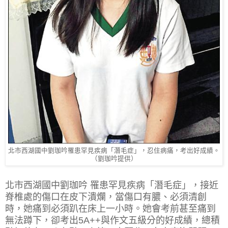
北市西湖國中劉珈吟罹患罕見疾病「潛毛症」，忍住病痛，考出好成績。
（劉珈吟提供）
北市西湖國中劉珈吟 罹患罕見疾病「潛毛症」，接近
脊椎處的傷口在皮下潰爛，當傷口有膿、必須清創
時，她痛到必須趴在床上一小時。她會考前甚至痛到
無法蹲下，卻考出5A++與作文五級分的好成績，總積