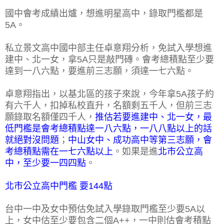
國中會考成績出爐，想進明星高中，錄取門檻都是
5A。
私立景文高中國中部主任卓意翔分析，免試入學想進
建中、北一女，拿5A只是敲門磚。會考總積點至少要
達到一八六點，要進前三志願，須達一七六點。
卓意翔指出，以基北區的孩子來說，今年拿5A孩子約
有六千人，扣掉私校直升，名額剩五千人，但前三志
願錄取名額僅四千人，
推估若要進建中、北一女，最
低門檻是會考總積點達一八六點，一八八點以上的話
就絕對沒問題
；
中山女中、成功高中等第三志願，會
考總積點需在一七六點以上
。如果是進
北市公立高
中，至少要一四四點
。
北市公立高中門檻 要144點
台中一中及女中預估免試入學錄取門檻至少要5A以
上，女中估至少要包含二個A++，一中則估會考積點