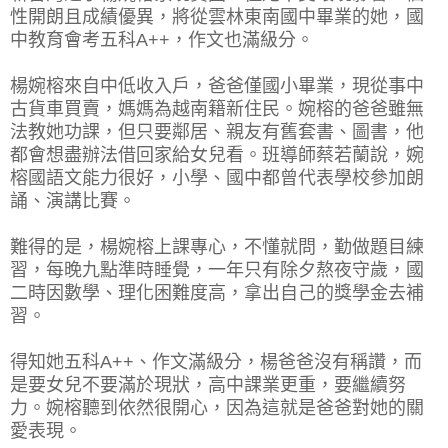
性開朗且成績優異，將從雲林東南國中畢業的她，國
中教育會考五科A++，作文也滿級分。
楊婉榕來自中低收入戶，爸爸僅國小畢業，現從事中
古貨車買賣，媽媽為越南籍新住民。婉榕的爸爸雖無
法教她功課，但只要鄰居、親友有舊套書、圖書，他
都會想盡辦法借回家給女兒看。班導師蔡若蘭說，婉
榕國語文能力很好，小學、國中都曾代表學校參加朗
誦、演講比賽。
難得的是，楊婉榕上課專心，不懂就問，勤做題目練
習，每晚九點準時睡覺，一年只有除夕熬夜守歲，國
二時因數學、理化困難度高，拿出自己的獎學金去補
習。
得知她五科A++、作文滿級分，楊爸爸沒有稱讚，而
是要女兒不要滿於現狀，高中課業更重，要繼續努
力。婉榕聽到依然很開心，因為這就是爸爸對她的關
愛表現。