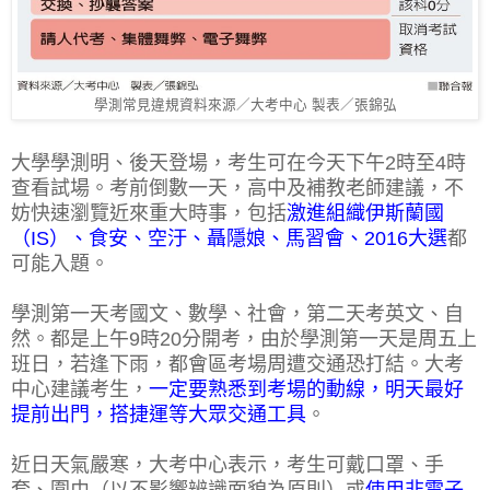
學測常見違規資料來源／大考中心 製表／張錦弘
大學學測明、後天登場，考生可在今天下午2時至4時
查看試場。考前倒數一天，高中及補教老師建議，不
妨快速瀏覽近來重大時事，包括
激進組織伊斯蘭國
（IS）、食安、空汙、聶隱娘、馬習會、2016大選
都
可能入題。
學測第一天考國文、數學、社會，第二天考英文、自
然。都是上午9時20分開考，由於學測第一天是周五上
班日，若逢下雨，都會區考場周遭交通恐打結。大考
中心建議考生，
一定要熟悉到考場的動線，明天最好
提前出門，搭捷運等大眾交通工具
。
近日天氣嚴寒，大考中心表示，考生可戴口罩、手
套、圍巾（以不影響辨識面貌為原則）或
使用非電子