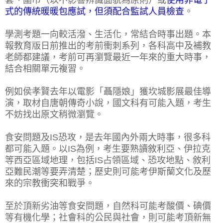
式的傳統暖暖包應試，但須配合監試人員檢查
。
學測考題一向較活潑、生活化，常結合時事出題。本
報教育版日前推出的考前衝刺系列，各科高中及補教
老師都建議，考前可再瀏覽最近一年來的重大時事，
結合相關單元複習。
例如侯孝賢去年以電影「聶隱娘」獲坎城影展最佳導
演，取材自唐朝傳奇小說，國文科有可能入題，考生
不妨找出原文稍微瀏覽。
食安問題及IS恐攻，是去年國內外兩大時事，很多科
都可能入題。以IS為例，考生要熟讀敘利亞、伊拉克
等西亞區域地理，包括IS占領區域、恐攻地點、敘利
亞難民潮等要弄清楚；歷史則可能考伊斯蘭文化及歷
來的宗教衝突和戰爭。
至於頂新劣油等食安問題，自然科可能考酸價、碘價
等有機化學；社會科的公民與社會，則可能考頂新無