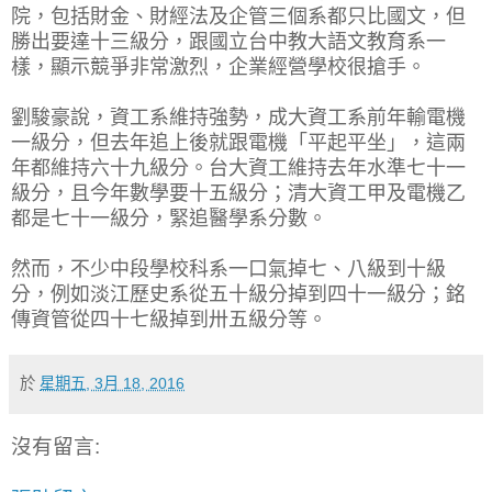
院，包括財金、財經法及企管三個系都只比國文，但
勝出要達十三級分，跟國立台中教大語文教育系一
樣，顯示競爭非常激烈，企業經營學校很搶手。
劉駿豪說，資工系維持強勢，成大資工系前年輸電機
一級分，但去年追上後就跟電機「平起平坐」，這兩
年都維持六十九級分。台大資工維持去年水準七十一
級分，且今年數學要十五級分；清大資工甲及電機乙
都是七十一級分，緊追醫學系分數。
然而，不少中段學校科系一口氣掉七、八級到十級
分，例如淡江歷史系從五十級分掉到四十一級分；銘
傳資管從四十七級掉到卅五級分等。
於
星期五, 3月 18, 2016
沒有留言: