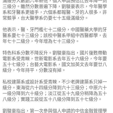
滿級分人數創六年新低，個人申請預估比去年降一到
三級分。雖然分數普遍下降，劉駿豪表示，今年醫學
系和牙醫系更搶手，六個系都報醫、牙的人很多，非
常競爭，台大醫學系仍要七十五級滿級分。
他表示，醫、牙門檻七十二級分，中國醫藥大學的牙
醫系要七十三級分；該校中醫系甲組中西醫都學，去
年七十二級分，今年增為七十三級分。
特色科系分數不降反升。劉駿豪指出，國片復甦帶動
電影系受青睞，世新電影系去年五十六級分，今年要
五十七級分；台藝大電影系，國文加英文去年要廿八
級分，今年持平，分數沒有掉。
私校建築系或設計系受青睞，不少老牌建築系只掉一
級分。東海從六十四級分降到六十三級分；中原六十
一級分降到六十級分；淡江從五十九級分稍降為五十
八級分；實踐工設從五十八級分降到五十七級分。
劉駿豪指出，第一次參與個人申請的中信金融管理學