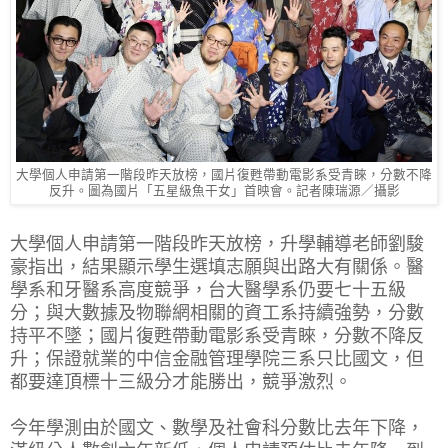
大學個人申請第一階段昨天放榜，國片復甦帶動電影系受青睞，分數不降
反升。圖為國片「五星級魚干女」首映會。記者陳瑞源／攝影
大學個人申請第一階段昨天放榜，升學輔導老師劉駿
豪指出，結果顯示學生選填志願與出路大有關係。醫
學系和牙醫系高度競爭，台大醫學系仍要七十五級
分；與大數據及物聯網相關的資工系持續強勢，分數
持平不墜；國片復甦帶動電影系受青睞，分數不降反
升；保證就業的中信金融管理學院三系只比國文，但
都要達頂標十三級分才能勝出，競爭激烈。
今年學測由於國文、數學及社會科分數比去年下降，