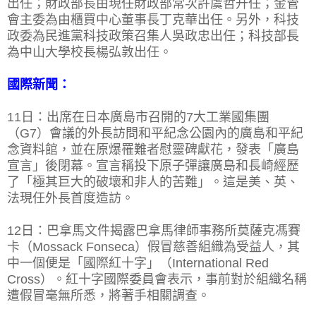
出任；財政部長由現任財政部常次許虞哲升任；金管
會主委為由櫃買中心董事長丁克華出任。另外，科技
政委為民進黨科技政策召集人吳政忠出任；科技部長
為中山大學校長楊弘敦出任。
國際新聞：
11日：出席在日本廣島市召開的7大工業國集團
（G7）會議的外長訪問和平紀念公園內的廣島和平紀
念資料館，並在原爆罹難者慰靈碑獻花，發表「廣島
宣言」後閉幕。宣言稱投下原子彈讓廣島和長崎經歷
了「極其巨大的破壞和非人的苦難」。這是美、英、
法現任外長首度造訪。
12日：巴拿馬文件揭露巴拿馬律師事務所莫薩克馮賽
卡（Mossack Fonseca）假冒慈善組織為受益人，其
中一個便是「國際紅十字」（International Red
Cross）。紅十字國際委員會表示，事前對於組織名稱
遭假冒毫無所悉，將著手相關調查。