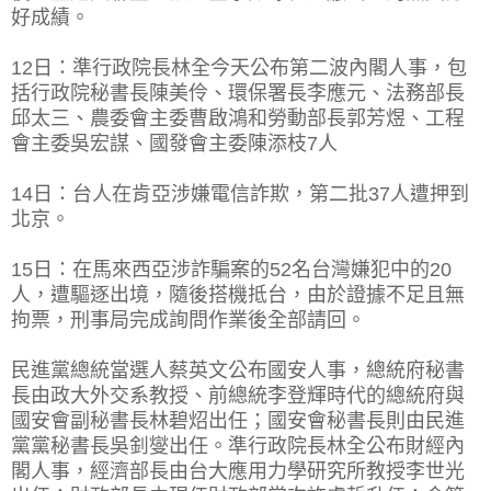
好成績。
12日：準行政院長林全今天公布第二波內閣人事，包
括行政院秘書長陳美伶、環保署長李應元、法務部長
邱太三、農委會主委曹啟鴻和勞動部長郭芳煜、工程
會主委吳宏謀、國發會主委陳添枝7人
14日：台人在肯亞涉嫌電信詐欺，第二批37人遭押到
北京。
15日：在馬來西亞涉詐騙案的52名台灣嫌犯中的20
人，遭驅逐出境，隨後搭機抵台，由於證據不足且無
拘票，刑事局完成詢問作業後全部請回。
民進黨總統當選人蔡英文公布國安人事，總統府秘書
長由政大外交系教授、前總統李登輝時代的總統府與
國安會副秘書長林碧炤出任；國安會秘書長則由民進
黨黨秘書長吳釗燮出任。準行政院長林全公布財經內
閣人事，經濟部長由台大應用力學研究所教授李世光