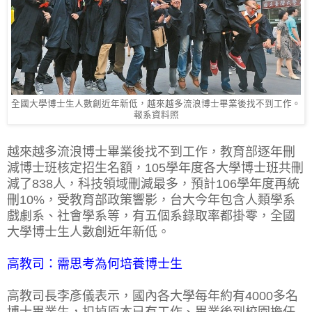
全國大學博士生人數創近年新低，越來越多流浪博士畢業後找不到工作。
報系資料照
越來越多流浪博士畢業後找不到工作，教育部逐年刪
減博士班核定招生名額，105學年度各大學博士班共刪
減了838人，科技領域刪減最多，預計106學年度再統
刪10%，受教育部政策響影，台大今年包含人類學系
戲劇系、社會學系等，有五個系錄取率都掛零，全國
大學博士生人數創近年新低。
高教司：需思考為何培養博士生
高教司長李彥儀表示，國內各大學每年約有4000多名
博士畢業生，扣掉原本已有工作、畢業後到校園擔任