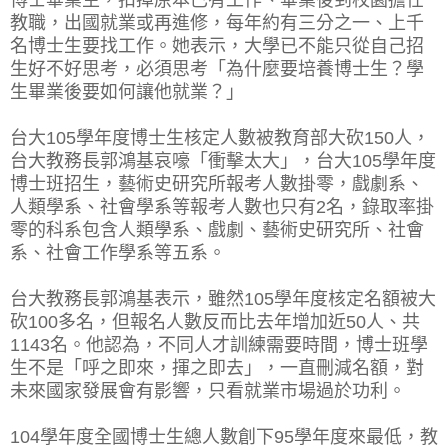
教職，出國就業或再進修，每年約有三分之一、上千
名博士生要找工作。她表示，大學已不能只從自己招
生好不好思考，必須思考「為什麼要培養博士生？學
生畢業後要如何讓他就業？」
台大105學年度博士生核定人數被教育部大砍150人，
台大教務長郭鴻基哀嚎「衝擊太大」，台大105學年度
博士班招生，藝術史研究所報考人數掛零，戲劇系、
人類學系、社會學系等報考人數也只有2名，錄取率掛
零的科系包含人類學系、戲劇、藝術史研究所、社會
系、社會工作學系等五系。
台大教務長郭鴻基表示，雖然105學年度核定名額被大
砍100多名，但報名人數反而比去年增加近50人、共
1143名。他認為，不同人才訓練需要時間，博士班學
生不是「呼之即來，揮之即去」，一直刪減名額，對
未來國家發展會有影響，只看就業市場過於功利。
104學年度全國博士生總人數創下95學年度來最低，教