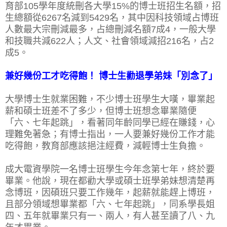
育部105學年度統刪各大學15%的博士班招生名額，招
生總額從6267名減到5429名，其中因科技領域占博班
人數最大宗刪減最多，占總刪減名額7成4，一般大學
和技職共減622人；人文、社會領域減招216名，占2
成5。
兼好幾份工才吃得飽！ 博士生勸退學弟妹「別念了」
大學博士生就業困難，不少博士班學生大嘆，畢業起
薪和碩士班差不了多少，但博士班想念畢業隨便
「六、七年起跳」，看著同年齡同學已經在賺錢，心
理難免著急；有博士指出，一人要兼好幾份工作才能
吃得飽，教育部應該挹注經費，減輕博士生負擔。
成大電資學院一名博士班學生今年念第七年，終於要
畢業。他說，現在都勸大學或碩士班學弟妹想清楚再
念博班，因碩班只要工作幾年，起薪就能趕上博班，
且部分領域想畢業都「六、七年起跳」，同系學長姐
四、五年就畢業只有一、兩人，有人甚至讀了八、九