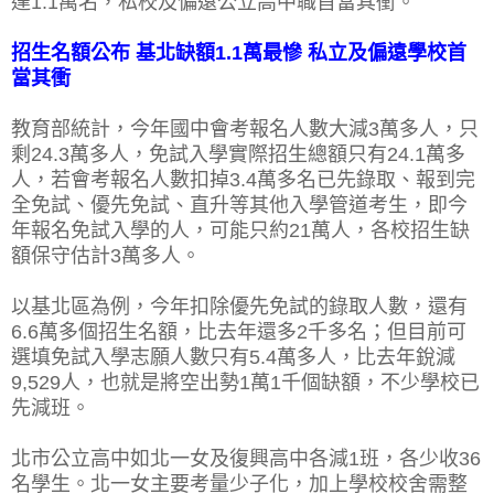
達1.1萬名，私校及偏遠公立高中職首當其衝。
招生名額公布 基北缺額1.1萬最慘 私立及偏遠學校首
當其衝
教育部統計，今年國中會考報名人數大減3萬多人，只
剩24.3萬多人，免試入學實際招生總額只有24.1萬多
人，若會考報名人數扣掉3.4萬多名已先錄取、報到完
全免試、優先免試、直升等其他入學管道考生，即今
年報名免試入學的人，可能只約21萬人，各校招生缺
額保守估計3萬多人。
以基北區為例，今年扣除優先免試的錄取人數，還有
6.6萬多個招生名額，比去年還多2千多名；但目前可
選填免試入學志願人數只有5.4萬多人，比去年銳減
9,529人，也就是將空出勢1萬1千個缺額，不少學校已
先減班。
北市公立高中如北一女及復興高中各減1班，各少收36
名學生。北一女主要考量少子化，加上學校校舍需整