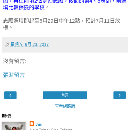
願，再往前填2個夢幻志願，後面的第4、5志願，則選
填比較保險的學校
。
志願選填即起至6月29日中午12點，預計7月11日放
榜。
於
星期五, 6月 23, 2017
沒有留言:
張貼留言
‹
›
首頁
查看網路版
關於我
Jim
New Taipei City, Taiwan