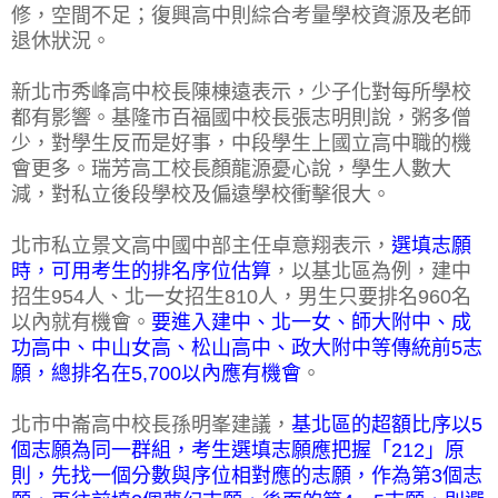
修，空間不足；復興高中則綜合考量學校資源及老師
退休狀況。
新北市秀峰高中校長陳棟遠表示，少子化對每所學校
都有影響。基隆市百福國中校長張志明則說，粥多僧
少，對學生反而是好事，中段學生上國立高中職的機
會更多。瑞芳高工校長顏龍源憂心說，學生人數大
減，對私立後段學校及偏遠學校衝擊很大。
北市私立景文高中國中部主任卓意翔表示，
選填志願
時，可用考生的排名序位估算
，以基北區為例，建中
招生954人、北一女招生810人，男生只要排名960名
以內就有機會。
要進入建中、北一女、師大附中、成
功高中、中山女高、松山高中、政大附中等傳統前5志
願，總排名在5,700以內應有機會
。
北市中崙高中校長孫明峯建議，
基北區的超額比序以5
個志願為同一群組，考生選填志願應把握「212」原
則，先找一個分數與序位相對應的志願，作為第3個志