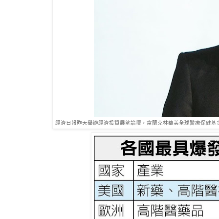
經濟日報昨天舉辦經濟投資展望論壇，富蘭克林華美全球醫療保健基金