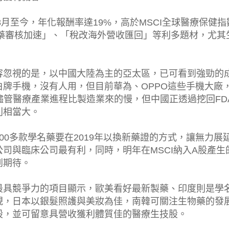
8月至今，年化報酬率達19%，高於MSCI全球醫療保健指
A新藥審核加速」、「稅改海外營收匯回」等利多題材，尤其
容忽視的是，以中國大陸為主的亞太區，已可看到強勁的
牌手機，沒有人用，但目前華為、OPPO這些手機大廠
儘管醫療產業進程比製造業來的慢，但中國正透過挖回FD
利相當大。
0多款學名藥要在2019年以換新藥證的方式，讓無力展
司與臨床公司最有利，同時，明年在MSCI納入A股產生
到期待。
最具競爭力的項目顯示，歐美看好最新製藥、印度則是學
現，日本以銀髮照護與美妝為佳，南韓可關注生物藥的發
股，並可留意具營收獲利體質佳的醫療生技股。