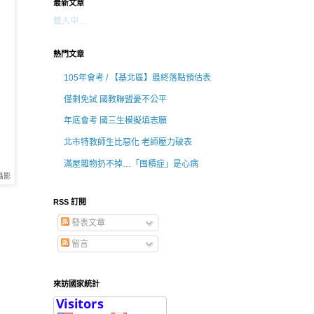
最新文章
載入中…
熱門文章
105年會考 / 【基北區】最終落點預估表
僅剩免試 國教聯盟憂不公平
年底會考 國三生模擬填志願
北市特教師生比惡化 老師壓力破表
滿屋雜物扔不掉…「囤積症」是心病
攝影
RSS 訂閱
發表文章
留言
來訪國家統計