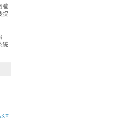
實體
後提
治
系統
的文章