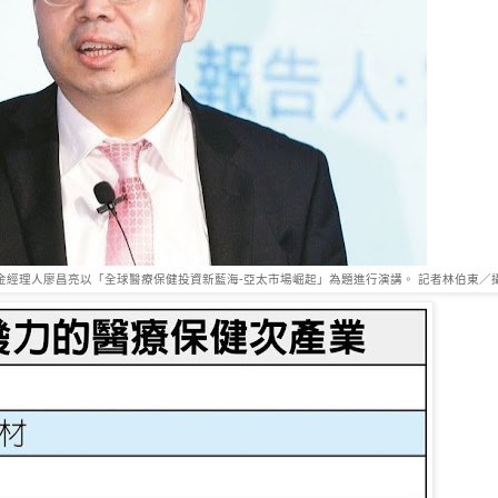
經理人廖昌亮以「全球醫療保健投資新藍海-亞太市場崛起」為題進行演講。 記者林伯東／