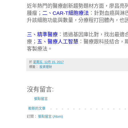
近年熱門的醫療創新趨勢題材方面，廖昌亮
腫瘤；
二、CAR-T細胞療法
：針對血癌與淋
升該細胞功能與數量，分療程打回體內，也
三、精準醫療
：透過基因庫比對，找出最適
療；
五、醫療人工智慧
：醫療跟科技結合，
客製療法。
於
星期五, 12月 15, 2017
標籤：
投資理財
沒有留言:
張貼留言
較新的文章
訂閱：
張貼留言 (Atom)