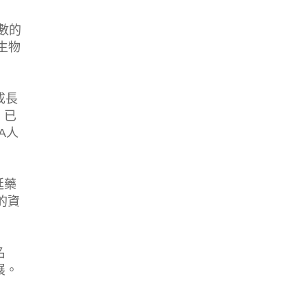
數的
生物
成長
，已
A人
延藥
的資
名
展。