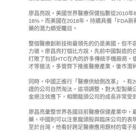
廖昌亮說，美國世界醫療保健指數從2010年
16%。而美國在2018年，持續具備「FD
藥的潛力頗受矚目。
整個醫療創新技術最領先的仍是美國，但不
力道。廖昌亮打個比方說，先前中國製造的白
打敗了包括HTC在內的許多傳統手機廠商，
才等做法，多管齊下推進醫療產業，後市潛
同時，中國正進行「醫療供給側改革」，有20
證的公司自然淘汰，這項調整，對大型製藥公
金挹注效應下，相關龍頭公司的成長非常受
廖昌亮彙整世界各國目前醫療保健產業中，
藥，中國則可以注意龍頭股與臨床公司的表
至於台灣，他看好跨足醫療應用題材的電子