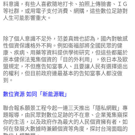
料意識，有些人喜歡隨地打卡、拍照上傳臉書、ＩＧ
等社群，或用電子支付消費、網購，這些數位足跡對
人生可能影響重大。
除了個人意識不足外，范姜真媺也認為，國內對敏感
性個資保護格外不夠。例如衛福部將全國民眾的健
康、疾病、用藥等資料提供學術研究，但這些都屬於
原本健保法蒐集個資的「目的外利用」，依日本及歐
盟規定，不但應告知當事人、且要讓人民有選擇退出
的權利，但目前政府連最基本的告知當事人都沒做
到。
數位資源 如同「新能源戰」
聯合報系願景工程今起一連三天推出「隱私網戰」專
題報導，由民眾對數位足跡的不在意、企業蒐集窺探
你的生活，以及政府作為最大的人民個資擁有者，如
何在發展大數據時兼顧個資等角度，探討台灣面臨的