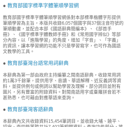
●
教育部國字標準字體筆順學習網
教育部國字標準字體筆順學習網係對本部標準楷體字形提供
筆順學習為主旨，本版共收錄6,057個國字與37個注音符號的
筆順動畫，並配合本部《國語辭典簡編本》、《部首手
冊》、《國字標準字體教師手冊》和《常用國字辨似》等部
分內容，以「進階學習」的角度，增加「字音」、「字義」
的資訊，讓本學習網的功能不只是學習寫字，也可作為國語
文教學的工具。
●
教育部臺灣台語常用詞辭典
本辭典為第一部由政府主持編纂之閩南語辭典，收錄常用詞
約1萬3千餘筆，提供用字、音讀、華語解釋、近反義詞等資
料，並提供例句或例詞以幫助學習及理解，部分詞目並附有
圖片，另有豐富的附錄資料。對閩南語用字或臺羅拼音若不
甚熟悉，也可藉由對應華語來查詢。
●
教育部臺灣客語辭典
本辭典內文共收錄資料15,454筆詞目，並收錄大埔、饒平、
詔安、南四縣等腔共計7,402筆相關資料。查詢功能部分，將