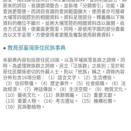
原來的詞目、音讀選項整合，並新增「分類索引」功能，讓
查詢更簡便。而詞目音讀的查詢範圍擴大，使用者亦可搜尋
大埔等四個腔別的相關資料。資料呈現部分，釋義欄以下無
資料的欄位不顯示，並將大埔等腔的相關資料改以展開、收
合方式呈現，使畫面更簡潔。同時，原使用字圖的部分盡量
改以文字呈現，方便使用者瀏覽及複製使用辭典資料。
●
教育部臺灣原住民族事典
本辭典內容包括原住民16族，以及平埔族等各族之詞條。同
時，為處理跨族群之詞條，另立「泛族群」之族別；至於和
原住民關係密切的外籍人士，則以「他族」稱之。詞條內容
分佈包含16項分類：（1）語言文字。（2）生活禮俗。
（3）信仰祭儀。（4）歷史事件。（5）社會組織。（6）法
政經濟。（7）神話傳說。（8）生活空間。（9）物質文化。
（10）藝術文化。（11）族群類屬。（12）重要文獻。
（13）重要人物。（14）考古遺址。（15）機構社團。
（16）民族動植物。