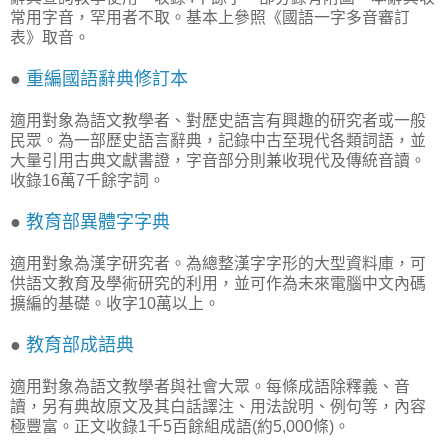
常用字音，罕用者不取。基本上參照《國語一字多音審訂
表》取音。
●
重編國語辭典修訂本
適用對象為語文教學者、對歷史語言有興趣的研究者或一般
民眾。為一部歷史語言辭典，記錄中古至現代各類詞語，並
大量引用古典文獻書證，字音部分則兼收現代及傳統音讀。
收錄16萬7千餘字詞。
●
教育部異體字字典
適用對象為漢字研究者。為總整漢字字形的大型資料庫，可
供語文教育及學術研究的利用，並可作為未來電腦中文內碼
擴編的基礎。收字10萬以上。
●
教育部成語典
適用對象為語文教學者與社會大眾。每條成語除釋義、音
讀，另有典故原文及其白話譯注、用法說明、例句等，內容
極豐富。正文收錄1千5百餘組成語(約5,000條)。