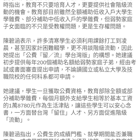
時指出，教育不只要培育人才，更要提供社會階級流
動的機會。教育部目前雖然全額補助低收入戶大學生
學雜費、部分補助中低收入戶的學雜費，但弱勢家庭
子女面臨的不只是受教權問題，更是生存權問題。
陳碧涵表示，許多清寒學生必須利用課餘打工到凌
晨，甚至因家計困難輟學，更不用談階級流動，因此
她提出「公費『留／流』學台灣版」的構想。她建議
初步提供每年200個補助名額給弱勢家庭子弟，經由考
試或書面審查提出申請，不論讀國立或私立大學及技
職院校的任何科系都可申請。
她建議，學生一旦獲取公費資格，教育部除全額或部
分補助學雜費，每個月額外支給學生相等於基本工資
的1萬8780元作為生活津貼，讓這些學生可以安心念
書，一方面替台灣「留住」人才、另方面促進階級
「流動」。
陳碧涵指出，公費生的成績門檻、就學期間能否兼職