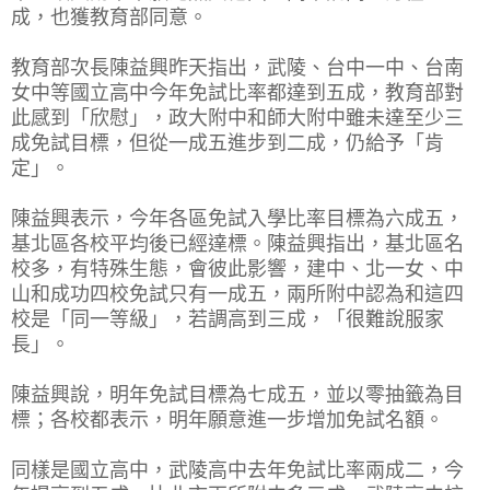
成，也獲教育部同意。
教育部次長陳益興昨天指出，武陵、台中一中、台南
女中等國立高中今年免試比率都達到五成，教育部對
此感到「欣慰」，政大附中和師大附中雖未達至少三
成免試目標，但從一成五進步到二成，仍給予「肯
定」。
陳益興表示，今年各區免試入學比率目標為六成五，
基北區各校平均後已經達標。陳益興指出，基北區名
校多，有特殊生態，會彼此影響，建中、北一女、中
山和成功四校免試只有一成五，兩所附中認為和這四
校是「同一等級」，若調高到三成，「很難說服家
長」。
陳益興說，明年免試目標為七成五，並以零抽籤為目
標；各校都表示，明年願意進一步增加免試名額。
同樣是國立高中，武陵高中去年免試比率兩成二，今