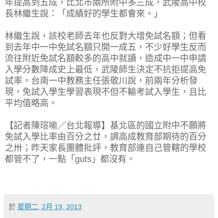
年提高到五成，比北市兩所附中多三成，武陵高中校
長林繼生說：「成績好的學生都會來。」
林繼生說，該校老師去年也反對大增免試名額；但看
到去年中一中免試名額只開一成五，不少好學生反而
流往附近免試名額較多的高中就讀，造成中一中申請
入學分數降成史上最低，武陵師生決定不抗拒提高免
試率。台南一中教務主任張敬川說，前兩年分析發
現，免試入學生學習表現不但不輸考試入學生，且比
平均值略高。
【記者陳瑄喻／台北報導】基北區的國立附中不願將
免試入學比率由百分之廿，調高成教育部期待的百分
之卅；昨天家長團體批評，教育部連自己管轄的學校
都管不了，一點「guts」都沒有。
於
星期二, 2月 19, 2013