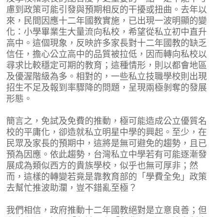
慮到政策可能引發與預期相反的干擾或扭曲。去年以
來，民間因應十二年國教實施，已出現一波明顯的變
化：小學畢業生大量流向私校，希望從私立初中直升
高中。這個現象，反映許多家長對十二年國教的缺乏
信任，擔心公立高中的品質被拉低，因而轉向私校以
尋求比較穩定可期的教育；這種情形，則以都會地區
及優渥階級為多。相對的，一些私立技職學校則出現
招生不足及報到率驟降的問題，呈現兩極剝奪的發展
形態。
簡言之，免試及免費的推動，極可能造成公立優質名
校的平庸化，卻造就私立明星中學的興起。至少，在
民眾及家長的預期中，這將是無可避免的趨勢，且已
預為因應。依此趨勢，台灣私立中學若有可能逐漸發
展成為類似西方的貴族學校，似乎也無可厚非；然
而，這樣的轉變若竟是靠教育部的「學費全免」政策
去幫忙推波助瀾，豈不錯亂至極？
我們相信，政府推動十二年國教絕對是立意良善；但