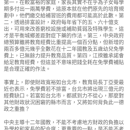
第一，在較富裕的家庭，家長其實不在乎為子女每學
期多付出一兩萬學費，這原本就在他們原先的培育規
劃中，他們繳交給補習班的費用都可能高於此數。第
二，透過排富設計，政府每年省下的五、六十億支
出，可用來改善窮校設施或補助貧弱及特殊學生，這
才是平衡城鄉差距對症下藥的作法。第三，中央政府
總預算雖將教育經費比重提高一個百分點，但新增的
兩百多億元幾乎全數花在十二年國教及五歲幼兒免學
費上，已無餘力提升教育品質。第四，江揆雖承諾會
給足教育經費，但這並不意味把錢全耗在免學費補貼
是合理正確的作法。
事實上，即使財政寬裕如台北市，教育局長丁亞雯最
近也表示，免學費若不排富，台北市將出現三億元的
經費缺口。若富如台北市，都感到力不從心，那麼對
其他財政狀況困窘的縣市而言，又將如何背負此一德
政之重擔？
中央主導十二年國教，不能不考慮地方財政的負擔以
及學校和家長的配合度；更重要的一點，是不能不考