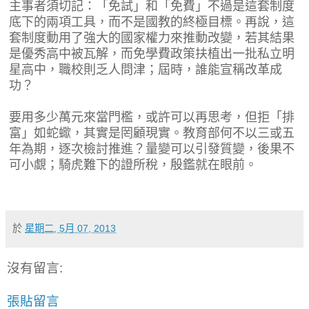
主事者須切記：「免試」和「免費」不過是這套制度
底下的兩項工具，而不是國教的終極目標。再說，這
套制度動用了強大的國家權力來推動改變，若其結果
是優秀高中被瓦解，而免學費政策扶植出一批私立明
星高中，職校則乏人問津；屆時，誰能宣稱改革成
功？
要用多少萬元來當門檻，或許可以再思考，但拒「排
富」如蛇蠍，其實是罔顧現實。教育部何不以三或五
年為期，逐次檢討推進？量變可以引發質變，後果不
可小覷；騎虎難下的證所稅，殷鑑就在眼前。
於
星期二, 5月 07, 2013
沒有留言:
張貼留言