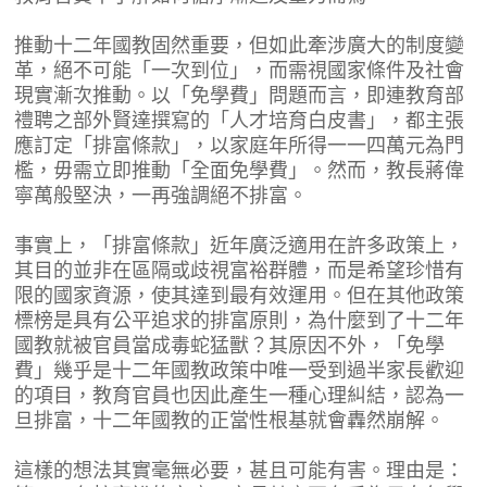
推動十二年國教固然重要，但如此牽涉廣大的制度變
革，絕不可能「一次到位」，而需視國家條件及社會
現實漸次推動。以「免學費」問題而言，即連教育部
禮聘之部外賢達撰寫的「人才培育白皮書」，都主張
應訂定「排富條款」，以家庭年所得一一四萬元為門
檻，毋需立即推動「全面免學費」。然而，教長蔣偉
寧萬般堅決，一再強調絕不排富。
事實上，「排富條款」近年廣泛適用在許多政策上，
其目的並非在區隔或歧視富裕群體，而是希望珍惜有
限的國家資源，使其達到最有效運用。但在其他政策
標榜是具有公平追求的排富原則，為什麼到了十二年
國教就被官員當成毒蛇猛獸？其原因不外，「免學
費」幾乎是十二年國教政策中唯一受到過半家長歡迎
的項目，教育官員也因此產生一種心理糾結，認為一
旦排富，十二年國教的正當性根基就會轟然崩解。
這樣的想法其實毫無必要，甚且可能有害。理由是：