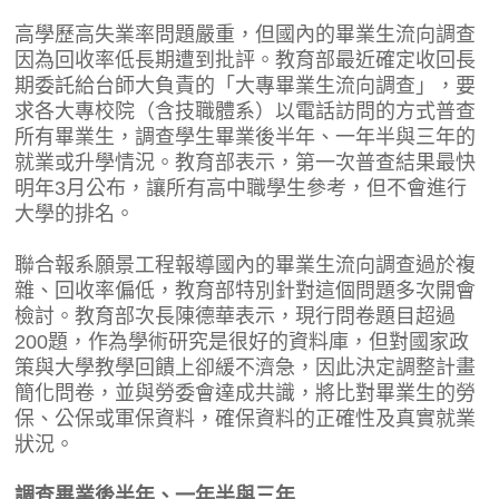
高學歷高失業率問題嚴重，但國內的畢業生流向調查
因為回收率低長期遭到批評。教育部最近確定收回長
期委託給台師大負責的「大專畢業生流向調查」，要
求各大專校院（含技職體系）以電話訪問的方式普查
所有畢業生，調查學生畢業後半年、一年半與三年的
就業或升學情況。教育部表示，第一次普查結果最快
明年3月公布，讓所有高中職學生參考，但不會進行
大學的排名。
聯合報系願景工程報導國內的畢業生流向調查過於複
雜、回收率偏低，教育部特別針對這個問題多次開會
檢討。教育部次長陳德華表示，現行問卷題目超過
200題，作為學術研究是很好的資料庫，但對國家政
策與大學教學回饋上卻緩不濟急，因此決定調整計畫
簡化問卷，並與勞委會達成共識，將比對畢業生的勞
保、公保或軍保資料，確保資料的正確性及真實就業
狀況。
調查畢業後半年、一年半與三年