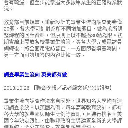
會有疏漏，但至少能掌握大多數畢業生的正確就業狀
況。
教育部目前規畫，重新設計的畢業生流向調查問卷僅
20題，各大學可針對系所不同增加題目，做為系所調
整課程的回饋資料，但原則上以不超過30題為限。初
期會線上開放各校畢業生填答，等各大學完成電訪員
訓練後，將全面用電訪普查，一方面節省填答時間，
另一方面可讓填答的內容比較一致。
調查畢業生流向 英美都有做
2013.10.26 【聯合晚報╱記者嚴文廷/台北報導】
畢業生流向調查作法來自國外，世界知名大學均有這
項調查系統。以英國為例，每年高等教育統計，都有
各大學的就業率與師生比例等資訊，且進行排名。美
國今年決定跟進，由聯邦政府主導建置全新的大學評
價系統，要公布學費、就業起薪等資訊。