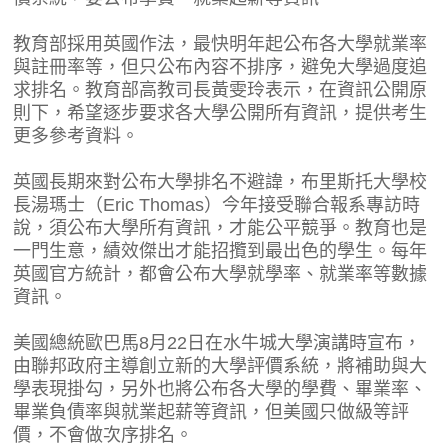
教育部採用英國作法，最快明年起公布各大學就業率
與註冊率等，但只公布內容不排序，避免大學過度追
求排名。教育部高教司長黃雯玲表示，在資訊公開原
則下，希望逐步要求各大學公開所有資訊，提供考生
更多參考資料。
英國長期來對公布大學排名不避諱，布里斯托大學校
長湯瑪士（Eric Thomas）今年接受聯合報系專訪時
說，須公布大學所有資訊，才能公平競爭。教育也是
一門生意，績效傑出才能招攬到最出色的學生。每年
英國官方統計，都會公布大學就學率、就業率等數據
資訊。
美國總統歐巴馬8月22日在水牛城大學演講時宣布，
由聯邦政府主導創立新的大學評價系統，將補助與大
學表現掛勾，另外也將公布各大學的學費、畢業率、
畢業負債率與就業起薪等資訊，但美國只做級等評
價，不會做次序排名。