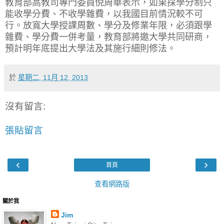
教育部高教司專門委員倪周華表示，如果採學分制只
能收學分費、不收學雜費，以我國目前情況較不可
行。放寬大學授課周數、學分及修業年限，必須跟學
雜費、學分費一併考量，教育部將邀大學共同研商，
預計明年底提出大學法及其施行細則修法。
於
星期二, 11月 12, 2013
沒有留言:
張貼留言
‹
›
首頁
查看網路版
關於我
Jim