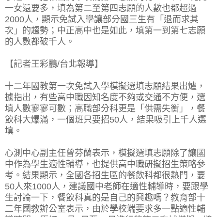
一女還要多，填為第二至第四志願的人數也都超過
2000人，顯示免試入學讓部分國三生有「退而求其
次」的趨勢；中正高中也是如此，填第一到第七志願
的人數都破千人。
【記者王彩鸝/台北報導】
十二年國教第一次免試入學模擬選填志願結果出爐，
據指出，有些高中職因知名度不夠或交通不方便，選
填人數寥寥可數；高職部分科更是「供需失衡」，餐
飲科大爆滿，一個班只要招50人，結果吸引上千人選
填。
心測中心副主任曾芬蘭表示，模擬選填志願除了讓國
中作為學生適性輔導，也提供高中職研擬招生策略參
考。結果顯示，全國各招生區的餐飲科都很熱門，要
50人來1000人，建議國中老師在適性輔導時，要跟學
生討論一下，餐飲科真的是自己的興趣嗎？教育部十
二年國教辦公室表示，由於學校端要求多一點適性輔