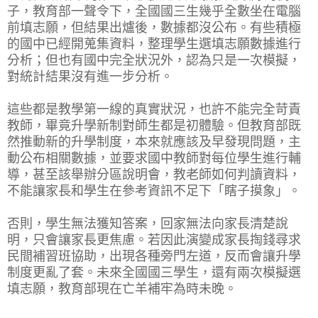
子，教育部一聲令下，全國國三生幾乎全數坐在電腦
前填志願，但結果出爐後，數據都沒公布。有些積極
的國中已經開蒐集資料，整理學生選填志願數據進行
分析；但也有國中完全狀況外，認為只是一次模擬，
對統計結果沒有進一步分析。
這些都是教學第一線的真實狀況，也許不能完全苛責
教師，畢竟升學新制對師生都是初體驗。但教育部既
然推動新的升學制度，本來就應該及早發現問題，主
動公布相關數據，並要求國中教師對每位學生進行輔
導，甚至該舉辦分區說明會，教老師如何判讀資料，
不能讓家長和學生在參考資訊不足下「瞎子摸象」。
否則，學生無法獲知答案，回家無法向家長清楚說
明，只會讓家長更焦慮。若因此演變成家長掏錢尋求
民間補習班協助，出現各種旁門左道，反而會讓升學
制度更亂了套。未來全國國三學生，還有兩次模擬選
填志願，教育部現在亡羊補牢為時未晚。