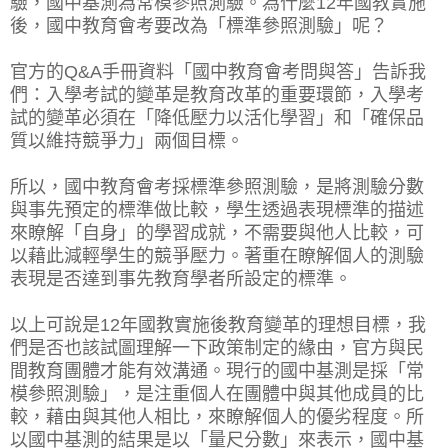
驗，國中基測為常模參照測驗。為什麼12年國教實施
後，國中教育會考要改為「標準參照測驗」呢？
官方的Q&A手冊資料「國中教育會考問與答」告訴我
們：入學考試的變革是教育改革的重要環節，入學考
試的變革必須在「降低壓力以活化學習」和「確保品
質以維持競爭力」兩個目標。
所以，國中教育會考採標準參照測驗，是將測驗分數
與事先預定的標準做比較，學生透過表現標準的描述
來瞭解「自身」的學習成就，不需要與他人比較，可
以藉此減輕學生的競爭壓力。著重在瞭解個人的測驗
表現是否達到事先教育學者所設定的標準。
以上可說是12年國教實施後教育變革的理想目標，我
們是否也該試圖理解一下政策制定的緣由，官方與民
間教育團體才能有效溝通。現行的國中基測是採「常
模參照測驗」，是注重個人在團體中與其他成員的比
較，藉由與其他人相比，來瞭解個人的優劣程度。所
以國中基測的結果是以「量尺分數」來表示，國中基