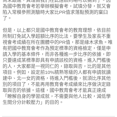
尚未跟進，其理由我們在此應該約略可以猜到了。因
為國中教育會考若舉辦模擬會考，試填分發，就又會
陷入常模參照測驗時大家比PR值求落點預測的窠臼
了。
但是，以上都只是國中教育會考的教育理想，依目前
所制訂免試入學超額比序的比法，要學生及家長不重
視會考成績在所在團體中的PR值，那是緣木求魚。唯
有把國中教育會考作為預定標準的資格檢定，僅是申
請入學的基本條件，而非各種進一步比序的依據，即
只要達成某標準即具有申請該校的資格，進入門檻後
的人，大家都是一視同仁的，錄取與否，比的是其他
項目。例如，設定前10%精熟等級的人都有申請就讀
建中、北一女的資格，待進入門檻後，就須比序其他
別的項目了，不能再用教育會考成績來比序做決定錄
取與否的依據。這樣，國中教育會考才能真正達成
「瞭解自身的學習成就，不需要與他人比較，減低學
生間分分計較壓力」的目的。