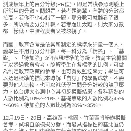
測成績單上的百分等級(PR值)，即是常模參照測驗上
所常用的分數。問題是，若考題簡單，全體的分數都
拉高，若你不小心錯了一題，那分數可就難看了很
多，所以需要分分計較。若考題出太難，則大家分數
都一樣低，中階程度者又被忽視了。
而國中教育會考是依其所制定的標準來評量一個人，
讓學生不用再分分計較，每一科分為「精熟」、「基
礎」、「待加強」3個表現標準的等級。教育主管機關
可以透過教育會考，瞭解學生在各標準的比例，可做
為制定教育政策的參考，也可有效監控學力；學生可
以透過標準的描述來瞭解「自身」的學習成就，不需
要與他人比較，也可以減低學生間分分計較的競爭壓
力。依台師大心測中心其初步模擬結果，各科精熟的
人數比例為10%～20%，基礎等級的人數比例為45%
～60%，待加強的人數比例為20%～35%。
12月19日、20日，高雄區、桃園、竹苗區將舉辦模擬
會考，試填自願模擬分發，而最具指標性的基北區仍