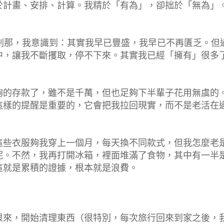
於計畫、安排、計算。我精於「有為」，卻拙於「無為」
剎那，我意識到：其實我早已豐盛，我早已不再匱乏。但
中，讓我不斷攫取，停不下來。其實我已經「擁有」很多
夠的存款了，雖不是千萬，但也足夠下半輩子花用無虞的
這樣的提醒是重要的，它會把我拉回現實，而不是老活在
這些衣服夠我穿上一個月，每天換不同款式，但我怎麼老
呢。不然，我再打開冰箱，裡面堆滿了食物，其中有一半
這就是累積的證據，根本就是浪費。
狠來，開始清理東西（很特別，每次旅行回來到家之後，