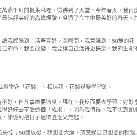
在萬紫千紅的楓葉林裡，彷彿到了天堂。今年春天，我再
了最純靜美好的高峰經驗，度過了今生中最美好的春天。
讓我感覺到：活著真好。突然間，我意識到：50歲的我
自己的命。我要改變，我要讓自己活得更快樂。我的生命
，我得學會「花錢」。相信我，花錢是要學習的。
有不好，但凡事總要適度。現在，我反而要去學習：好好
我得好好去享受這個「成果」，因為我值得。我不想到頭
樣，節儉到把日子過得匱乏又無趣。
怕失控；50歲以後，我想要大膽、恣意過自己想要的輕鬆