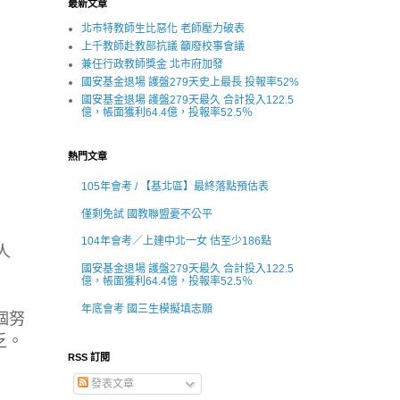
最新文章
北市特教師生比惡化 老師壓力破表
上千教師赴教部抗議 籲廢校事會議
兼任行政教師獎金 北市府加發
國安基金退場 護盤279天史上最長 投報率52%
國安基金退場 護盤279天最久 合計投入122.5
億，帳面獲利64.4億，投報率52.5％
熱門文章
105年會考 / 【基北區】最終落點預估表
僅剩免試 國教聯盟憂不公平
104年會考／上建中北一女 估至少186點
人
國安基金退場 護盤279天最久 合計投入122.5
億，帳面獲利64.4億，投報率52.5％
年底會考 國三生模擬填志願
個努
乏。
RSS 訂閱
發表文章