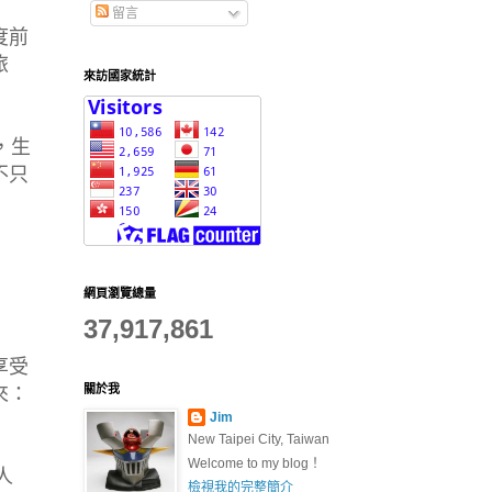
留言
度前
旅
來訪國家統計
，生
不只
網頁瀏覽總量
37,917,861
享受
關於我
來：
Jim
New Taipei City, Taiwan
Welcome to my blog！
人
檢視我的完整簡介