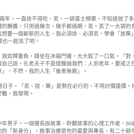
了兩年，一直捨不得吃，丟。一袋富士頻果，不知道放了多
罐的蘸醬，只用過幾次，幾乎都過期，丟。丟了一大袋的
我想要一個嶄新的人生，我必須捨、必須丟。學會「放棄
感也一起丟了吧。
，我如釋重負，蹲坐在冰箱門邊，大大鬆了一口氣。「對
跟自己說。孔老夫子不是提醒過我們：人到老年，要戒之
車」，不然，我的人生「後患無窮」。
過日子，「丟、捨、棄」是勢在必行的，不用討價還價。
更難，我發現。
年男子。一個擅長說故事、聆聽故事的心理工作者。50
他的「新身分」。敘事治療是他的最愛與專長，有二十餘