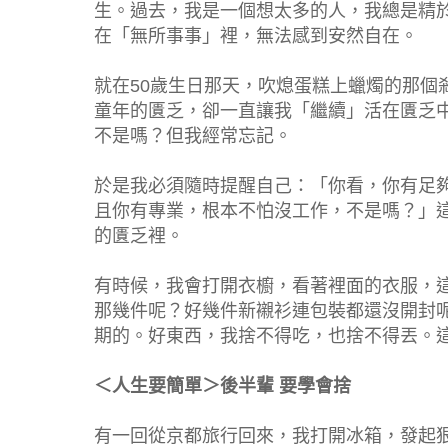
生。過去，我是一個想太多的人，我總是精
在「無所事事」裡，無法感到安然自在。
就在50歲生日那天，吹熄蛋糕上蠟燭的那個
童年的匱乏，卻一直讓我「繼續」活在匱乏
不是嗎？但我經常忘記。
於是我必須隨時提醒自己：「你看，你有足
且你有專業，根本不怕沒工作，不是嗎？」
的匱乏裡。
有時候，我會打開衣櫥，看著裡面的衣服，
那幾件呢？好幾件新襯衫連包裝都還沒開封
期的。好東西，我捨不得吃，也捨不得丟。
＜人生要簡單＞後半輩 要學會捨
有一回從京都旅行回來，我打開冰箱，發起