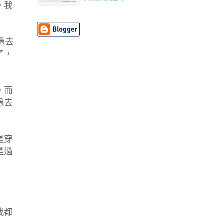
。我
過去
了，
。而
過去
是穿
是過
我都