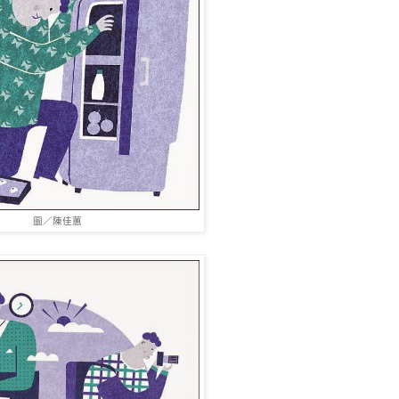
圖／陳佳蕙