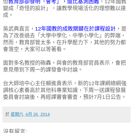
但
教育部卻發明「會考」，還比基測困難
，12年國教
變成「奇怪的設計」，讓教學現場活化的理想難以達
成。
吳武典直言，
12年國教的成敗關鍵在於課程設計
，是
為了改善過去「大學中學化、中學小學化」的弊端，
然而，教育部管太多，在升學壓力下，其他的努力都
會落空，大家可以等著看。
面對多名教授的砲轟，與會的教育部官員表示，會把
意見帶到下周一的課發會中討論。
台大師培中心主任賴進貴表示，新的12年課綱總綱強
調核心素養高於其他科專業知識，下周一送課程發展
委員會討論後，再經課審會審查，預計7月1日公告。
於
星期六, 4月 26, 2014
沒有留言: