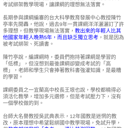
考試綁架教學現場，讓課綱的理想無法落實。
長期參與課綱編審的台大科學教育發展中心教授陳竹
亭率先開轟，他說，過去9年一貫課綱洋洋灑灑訂了許
多理想，但教學現場無法落實，
教出來的年輕人比其
他國家年輕人晚熟5年，而且缺乏獨立思考
，就是因為
被考試綁架、死讀書。
陳竹亭說，編課綱時，委員們抱持著課綱是學習的
「低標」，但沒想到最後課綱卻變成考試的「高
標」，老師和學生只會捧著教科書強灌知識，是最糟
的學習。
課綱委員之一宜蘭高中校長王垠也說，學校都曉得必
須活化教學，增加多元選修，但是考試壓力下，沒有
一個學校做的到。
台師大名譽教授吳武典表示，12年國教是迷惘的教
改，原本理想中希望鬆綁國中教學現場，免試升學，