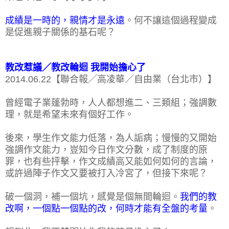
成績是一時的，親情才是永遠
。何不讓這個過程變成
是促進親子關係的基石呢？
教改惹議／教改輪迴 我開始擔心了
2014.06.22【聯合報╱高凌華／自由業（台北市）】
曾經電子業蓬勃時，人人都想進二、三類組；強調數
理，就是希望未來有個好工作。
後來，學生作文能力低落，為人詬病；慢慢的又開始
強調作文能力，豈知今日作文分數，成了制度的原
罪，也有些抨擊，作文成績高又能如何如何的言論，
或許過陣子作文又要被打入冷宮了，但接下來呢？
破一個洞，補一個坑，感覺是個無間輪迴。
我們的教
改啊，一個點一個點的改，何時才能有全盤的考量
。