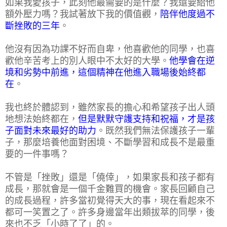
如果我愛孩子，此刻他最需要的是什麼？我還要給他
額外壓力嗎？我試著放下我的價值觀，
陪伴他度過不
斷挫敗的三年
。
他沒有因為功課不好而自卑，他喜歡他的同學，也喜
歡他辛苦考上的別人眼中不太好的大學。
他學會在逆
境和劣勢中前進，這個精神在他進入職場後始終都
在
。
我也終於體認到，雖然家長的擔心和希望孩子出人頭
地想法始終都在，
但是默默守護支持和祝福，才是孩
子面對未來最好的助力
。既然我們無法保護孩子一輩
子，那麼培養他面對困境、不斷學習和成長不是最重
要的一件事嗎？
不管是「挫敗」還是「僥倖」，如果家長和孩子都有
成長，那就會是一個千金難買的機會。家長回顧自己
的成長過程，許多當初覺得天大的事，現在看起來不
都可一笑置之了。許多身邊當年出類拔萃的同學，後
來也不乏「小時了了」的。