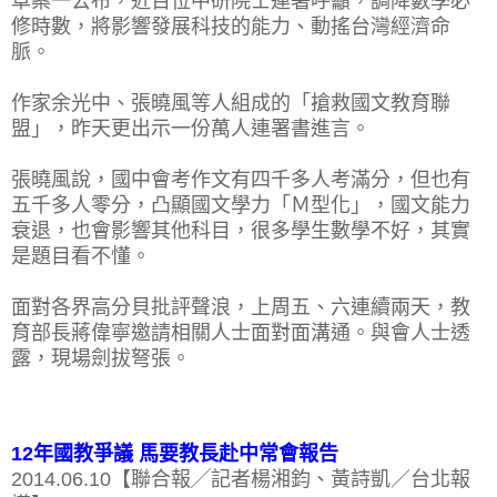
草案一公布，近百位中研院士連署呼籲，調降數學必
修時數，將影響發展科技的能力、動搖台灣經濟命
脈。
作家余光中、張曉風等人組成的「搶救國文教育聯
盟」，昨天更出示一份萬人連署書進言。
張曉風說，國中會考作文有四千多人考滿分，但也有
五千多人零分，凸顯國文學力「Ｍ型化」，國文能力
衰退，也會影響其他科目，很多學生數學不好，其實
是題目看不懂。
面對各界高分貝批評聲浪，上周五、六連續兩天，教
育部長蔣偉寧邀請相關人士面對面溝通。與會人士透
露，現場劍拔弩張。
12年國教爭議 馬要教長赴中常會報告
2014.06.10【聯合報╱記者楊湘鈞、黃詩凱／台北報