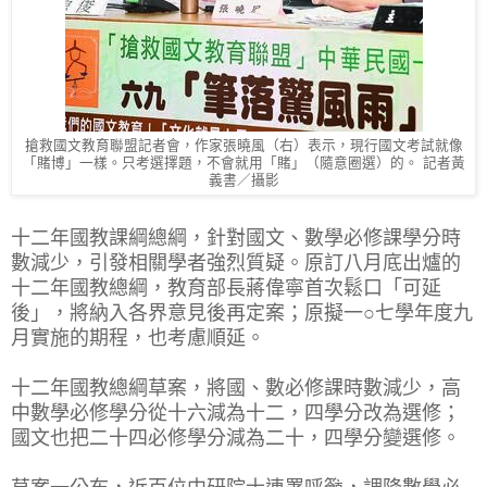
搶救國文教育聯盟記者會，作家張曉風（右）表示，現行國文考試就像
「賭博」一樣。只考選擇題，不會就用「賭」（隨意圈選）的。 記者黃
義書／攝影
十二年國教課綱總綱，針對國文、數學必修課學分時
數減少，引發相關學者強烈質疑。原訂八月底出爐的
十二年國教總綱，教育部長蔣偉寧首次鬆口「可延
後」，將納入各界意見後再定案；原擬一○七學年度九
月實施的期程，也考慮順延。
十二年國教總綱草案，將國、數必修課時數減少，高
中數學必修學分從十六減為十二，四學分改為選修；
國文也把二十四必修學分減為二十，四學分變選修。