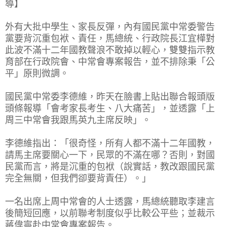
導】
外有大批中學生、家長反彈，內有國民黨中常委警告
黨要背沉重包袱、責任，馬總統、行政院長江宜樺對
此波不滿十二年國教聲浪不敢掉以輕心，雙雙指示教
育部在行政院會、中常會專案報告，並不排除秉「公
平」原則微調。
國民黨中常委李德維，昨天在臉書上貼出聯合報頭版
頭條報導「會考家長考生、八大痛苦」，並透露「上
周三中常會我跟馬英九主席反映」。
李德維指出：「很奇怪，所有人都不滿十二年國教，
請馬主席要關心一下，民眾的不滿在哪？否則，對國
民黨而言，將是沉重的包袱（說實話，教改跟國民黨
完全無關，但我們卻要背責任）。」
一名出席上周中常會的人士透露，馬總統聽取李建言
後簡短回應，以前聯考制度似乎比較公平些；並裁示
蔣偉寧赴中常會專案報告。