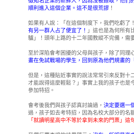
徵知名企業的新鮮人，因為沒被錄取，他們
順利進入這個企業。這不是很荒謬
！
如果有人說：「在這個制度下，我們吃虧了
有另一群人占了便宜了！
」這也是為何所有
驢」！頭年上路的十二年國教縱不完備，需
至於深陷會考困擾的父母與孩子，除了同理
畫在免試戰場的學生，回到原為他們規畫的
但是，這種貼近事實的說法常常引來反對十
才能說得這麼輕鬆？」事實上我的孩子也是
參加特招。
會考後我們與孩子認真討論過，
決定要選一
過，孩子如去考特招，因為名校大部分的名
「就讀明星高中不等於拿到未來的門票」這