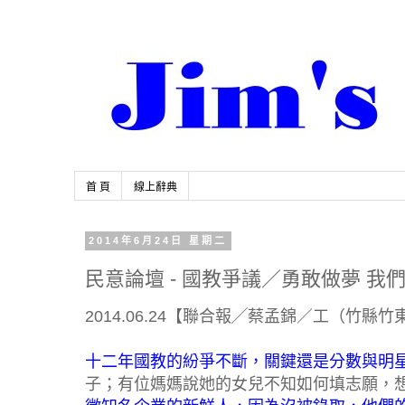
首 頁
線上辭典
2014年6月24日 星期二
民意論壇 - 國教爭議／勇敢做夢 我
2014.06.24【聯合報╱蔡孟錦／工（竹縣竹
十二年國教的紛爭不斷，關鍵還是分數與明
子；有位媽媽說她的女兒不知如何填志願，