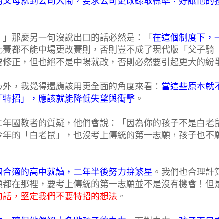
的父母就到公司大鬧，要求公司更改錄取標準，好讓他的
！」那麼另一句沒說出口的話必然是：「
在這個制度下，
比賽都不能中場更改賽則，否則豈不成了現代版「父子騎
要修正，但也絕不是中場就改，否則必然要引起更大的紛
心外，我覺得還應該用更全面的角度來看：
當這些原本就
「特招」，應該就能降低失望與衝擊
。
二年國教者的質疑，他們會說：「因為你的孩子不是白老
今年的「白老鼠」，也沒考上傳統的第一志願，孩子也不
個合適的高中就讀，二年半後努力拚繁星
。我們也合理計
額都在那裡，要考上傳統的第一志願並不是沒有機會！但
句話，堅定我們不要特招的想法
。