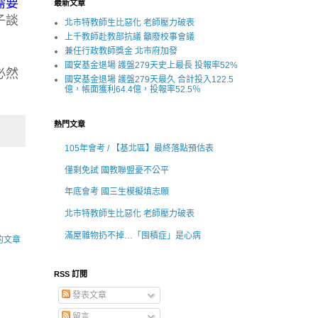
需要
最新文章
子談
北市特教師生比惡化 老師壓力破表
上千教師赴教部抗議 籲廢校事會議
兼任行政教師獎金 北市府加發
國安基金退場 護盤279天史上最長 投報率52%
必然
國安基金退場 護盤279天最久 合計投入122.5
億，帳面獲利64.4億，投報率52.5％
熱門文章
105年會考 / 【基北區】最終落點預估表
僅剩免試 國教聯盟憂不公平
年底會考 國三生模擬填志願
北市特教師生比惡化 老師壓力破表
滿屋雜物扔不掉…「囤積症」是心病
的文章
RSS 訂閱
發表文章
留言