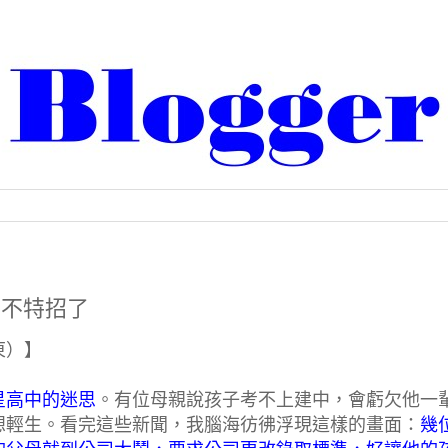
們不特招了
東）】
星高中的迷思
。有位母親說孩子考不上建中，會虧欠他一
想輕生。看完這些新聞，我腦海彷彿浮現這樣的畫面：
幾