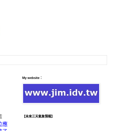
My website：
輩
【未來三天氣象預報】
位應