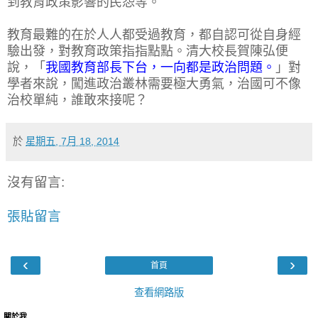
到教育政策影響的民怨等。
教育最難的在於人人都受過教育，都自認可從自身經
驗出發，對教育政策指指點點。清大校長賀陳弘便
說，「
我國教育部長下台，一向都是政治問題。
」對
學者來說，闖進政治叢林需要極大勇氣，治國可不像
治校單純，誰敢來接呢？
於
星期五, 7月 18, 2014
沒有留言:
張貼留言
‹
›
首頁
查看網路版
關於我