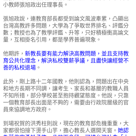
小教師張旭政出任理事長。
張旭政說，連教育部長都受到論文風波牽累，凸顯出
台灣高教許多問題，大學為了爭取世界排名、評鑑分
數；教授也為了教學評鑑、升等，只好積極衝高論文
量，互相掛名引用，都是學界普遍現象。
他期許，
新教長要有能力解決高教問題，並且支持教
育公共化理念，解決私校雙薪爭議，且盡快讓經營不
善的私校退場
。
此外，剛上路十二年國教，他則認為，問題出在中央
和地方長期不同調，讓考生、家長和基層的教職人員
不知所措，部分學校甚至抱持觀望態度。他說，只靠
一個教育部長出面是不夠的，需要由行政院層級的官
員來協調地方政府。
到場祝賀的洪秀柱則說，現在的教育部危機重重，大
家都很怕接下燙手山芋，擔心教長人選開天窗。
她認