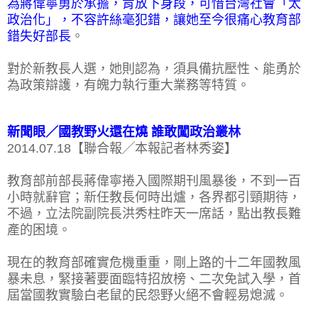
為蔣偉寧勇於承擔，肯放下身段，可惜台灣社會「太
政治化」，不容許絲毫犯錯，讓她至今很痛心教育部
錯失好部長
。
對於新教長人選，她則認為，須具備抗壓性、能勇於
為政策辯護，有魄力執行重大業務等特質。
新聞眼／國教野火還在燒 誰敢闖政治叢林
2014.07.18【聯合報╱本報記者林秀姿】
教育部前部長蔣偉寧捲入國際期刊風暴後，不到一百
小時就辭官；新任教長何時出爐，各界都引頸期待，
不過，立法院副院長洪秀柱昨天一席話，點出教長難
產的困境。
現在的教育部確實危機重重，剛上路的十二年國教風
暴未息，緊接著要面臨特招放榜、二次免試入學，首
屆當國教實驗白老鼠的民怨野火絕不會輕易熄滅。