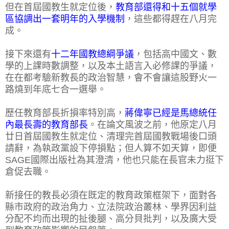
但在首屆國教生就定位後，
教育部還得和十五個就學
區協調出一套明年的入學機制
，這些都得趕在八月完
成。
接下來還有
十二年國教總綱爭議
，包括高中國文、數
學的上課時數調整，以及本土語言入必修課的爭議，
在在都考驗新教長的政治智慧，會不會讓這股野火一
路燒到年底七合一選舉。
歷任教育部長折損率特別高，
蔣偉寧已經是馬總統任
內最長壽的教育部長
。在論文風波之前，他原定八月
廿日首屆國教生就定位、清理完首屆國教戰場後口頭
請辭，為執政黨設下停損點；但人算不如天算，即便
SAGE國際出版社為其澄清，他也只能在長官未力挺下
倉促去職。
新接任的教長必須在既定的教育政策框架下，面對各
縣市政府的政治角力、立法院政治叢林、學界因利益
分配不均而出現的扯後腿、高分貝批判，以及廣大受