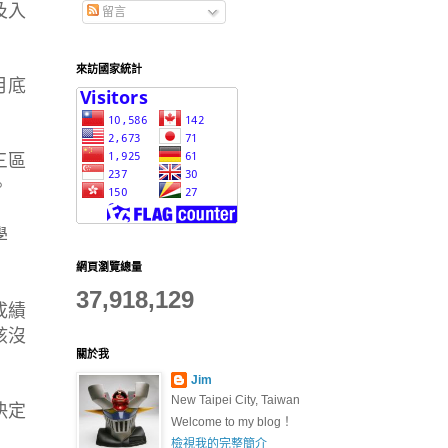
及入
留言
來訪國家統計
月底
三區
。
學
網頁瀏覽總量
37,918,129
成績
該沒
關於我
Jim
New Taipei City, Taiwan
決定
Welcome to my blog！
檢視我的完整簡介