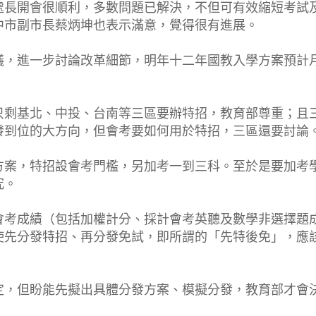
處長開會很順利，多數問題已解決，不但可有效縮短考試
中市副市長蔡炳坤也表示滿意，覺得很有進展。
議，進一步討論改革細節，明年十二年國教入學方案預計
只剩基北、中投、台南等三區要辦特招，教育部尊重；且
發到位的大方向，但會考要如何用於特招，三區還要討論
方案，特招設會考門檻，另加考一到三科。至於是要加考
究。
會考成績（包括加權計分、採計會考英聽及數學非選擇題
使先分發特招、再分發免試，即所謂的「先特後免」，應
定，但盼能先擬出具體分發方案、模擬分發，教育部才會