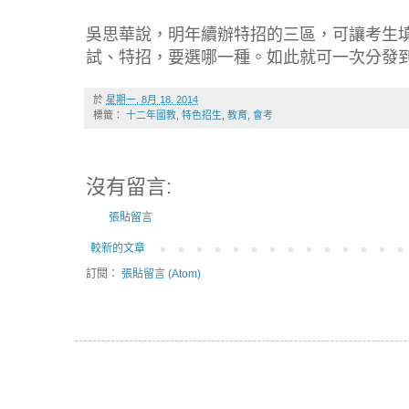
吳思華說，明年續辦特招的三區，可讓考生
試、特招，要選哪一種。如此就可一次分發
於
星期一, 8月 18, 2014
標籤：
十二年國教
,
特色招生
,
教育
,
會考
沒有留言:
張貼留言
較新的文章
訂閱：
張貼留言 (Atom)