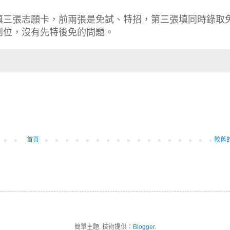
填三張志願卡，前兩張是免試、特招，第三張填同時錄取
到位，沒有先特後免的問題。
首頁
較舊
簡單主題. 技術提供：
Blogger
.