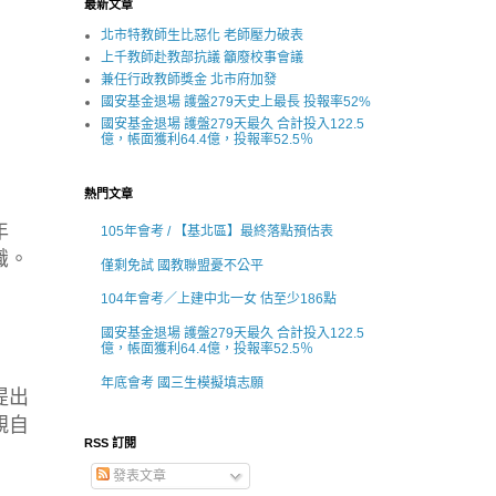
最新文章
北市特教師生比惡化 老師壓力破表
上千教師赴教部抗議 籲廢校事會議
兼任行政教師獎金 北市府加發
國安基金退場 護盤279天史上最長 投報率52%
國安基金退場 護盤279天最久 合計投入122.5
億，帳面獲利64.4億，投報率52.5％
熱門文章
年
105年會考 / 【基北區】最終落點預估表
識。
僅剩免試 國教聯盟憂不公平
104年會考／上建中北一女 估至少186點
國安基金退場 護盤279天最久 合計投入122.5
億，帳面獲利64.4億，投報率52.5％
年底會考 國三生模擬填志願
提出
親自
RSS 訂閱
發表文章