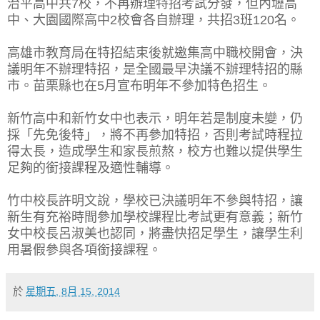
治平高中共7校，不再辦理特招考試分發，但內壢高
中、大園國際高中2校會各自辦理，共招3班120名。
高雄市教育局在特招結束後就邀集高中職校開會，決
議明年不辦理特招，是全國最早決議不辦理特招的縣
市。苗栗縣也在5月宣布明年不參加特色招生。
新竹高中和新竹女中也表示，明年若是制度未變，仍
採「先免後特」，將不再參加特招，否則考試時程拉
得太長，造成學生和家長煎熬，校方也難以提供學生
足夠的銜接課程及適性輔導。
竹中校長許明文說，學校已決議明年不參與特招，讓
新生有充裕時間參加學校課程比考試更有意義；新竹
女中校長呂淑美也認同，將盡快招足學生，讓學生利
用暑假參與各項銜接課程。
於
星期五, 8月 15, 2014