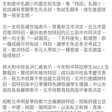
生制度中名額少的要在前先做，像「特招」名額少，
就該讓有意願學生先去試，免試名額多，放在後面就
像一張安全網。
北一女校長楊世瑞表示，尊重新北市決定，台北市是
否取消特招，最好由參加特招的公立高中共同決定。
她一向主張「一試兩用」、「先特後免」較理想，即
一種成績可供免試、特招，讓學生免去多次考試之
苦。取消特招，多元入學就少一種管道，是否適當，
值得檢討。
師大附中校長洪仁進表示，今年附中特招學生562人全
數報到，贊成明年維持特招；成功高中校長李慶宗表
示，新北市就算不參加基北區特招，北市仍應續辦特
招，因特招高中已準備特色課程讓學生選讀；中山女
高校長吳麗卿表示，北市待教育局與高中會商決定。
相較北市明星學校都力主繼續辦特招，桃縣府國立武
陵、中壢、桃園、陽明高中，以及私立新興、育達、