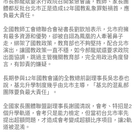
市長郝龍斌要求行政院召開緊急會議，教師、家長團
體都反批台北市正是造成12年國教亂象罪魁禍首，應
負最大責任。
全國教師工會總聯合會祕書長劉欽旭表示，北市府擁
有最多資源和優勢，卻被自詡為鳳凰的人牽著鼻子
走，綁架了國教政策，教育部也不夠堅持，配合北市
演出，讓國教政策一直不穩，如今郝龍斌還要求政院
出面協調，跳過主管機關教育部，完全用政治角度發
言，有卸責的嫌疑。
長期參與12年國教會議的全教總前副理事長吳忠泰也
說，基北升學制度幾乎由北市主導，「基北的混亂郝
團隊要負最大責任」。
全國家長團體聯盟副理事長謝國清說，會考、特招是2
個升學軌道，會考只是能力檢定，但當初台北市率先
提出超額問題，才造成會考變成超額比序項目，讓2軌
道被混淆。