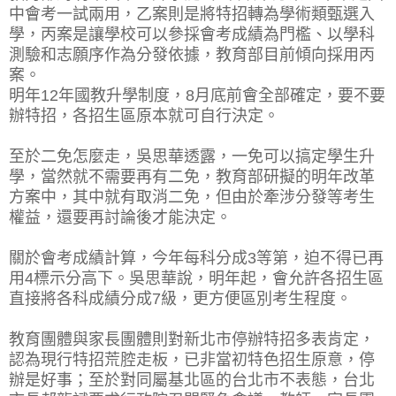
中會考一試兩用，乙案則是將特招轉為學術類甄選入
學，丙案是讓學校可以參採會考成績為門檻、以學科
測驗和志願序作為分發依據，教育部目前傾向採用丙
案。
明年12年國教升學制度，8月底前會全部確定，要不要
辦特招，各招生區原本就可自行決定。
至於二免怎麼走，吳思華透露，一免可以搞定學生升
學，當然就不需要再有二免，教育部研擬的明年改革
方案中，其中就有取消二免，但由於牽涉分發等考生
權益，還要再討論後才能決定。
關於會考成績計算，今年每科分成3等第，迫不得已再
用4標示分高下。吳思華說，明年起，會允許各招生區
直接將各科成績分成7級，更方便區別考生程度。
教育團體與家長團體則對新北市停辦特招多表肯定，
認為現行特招荒腔走板，已非當初特色招生原意，停
辦是好事；至於對同屬基北區的台北市不表態，台北