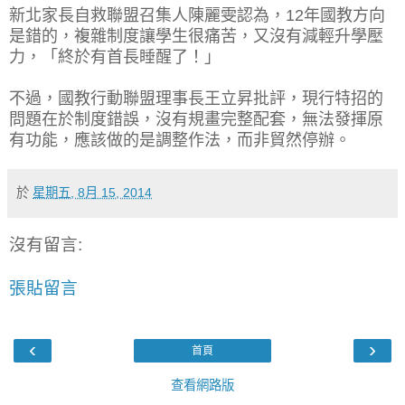
新北家長自救聯盟召集人陳麗雯認為，12年國教方向
是錯的，複雜制度讓學生很痛苦，又沒有減輕升學壓
力，「終於有首長睡醒了！」
不過，國教行動聯盟理事長王立昇批評，現行特招的
問題在於制度錯誤，沒有規畫完整配套，無法發揮原
有功能，應該做的是調整作法，而非貿然停辦。
於
星期五, 8月 15, 2014
沒有留言:
張貼留言
‹
›
首頁
查看網路版