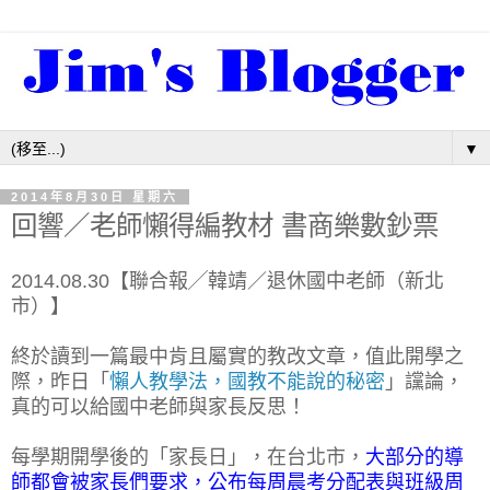
▼
2014年8月30日 星期六
回響／老師懶得編教材 書商樂數鈔票
2014.08.30【聯合報╱韓靖／退休國中老師（新北
市）】
終於讀到一篇最中肯且屬實的教改文章，值此開學之
際，昨日「
懶人教學法，國教不能說的秘密
」讜論，
真的可以給國中老師與家長反思！
每學期開學後的「家長日」，在台北市，
大部分的導
師都會被家長們要求，公布每周晨考分配表與班級周