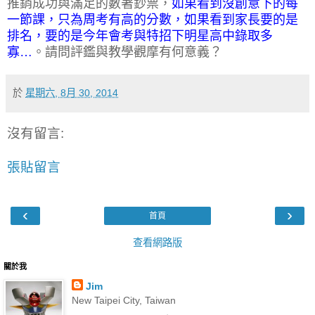
推銷成功與滿足的數著鈔票，
如果看到沒創意下的每
一節課，只為周考有高的分數，如果看到家長要的是
排名，要的是今年會考與特招下明星高中錄取多
寡…
。請問評鑑與教學觀摩有何意義？
於
星期六, 8月 30, 2014
沒有留言:
張貼留言
‹
›
首頁
查看網路版
關於我
Jim
New Taipei City, Taiwan