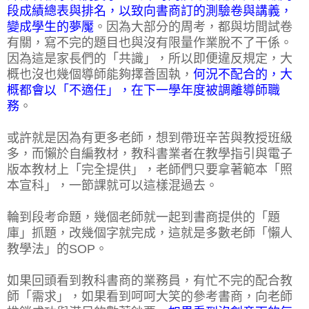
段成績總表與排名，以致向書商訂的測驗卷與講義，
變成學生的夢魘
。因為大部分的周考，都與坊間試卷
有關，寫不完的題目也與沒有限量作業脫不了干係。
因為這是家長們的「共識」，所以即便違反規定，大
概也沒也幾個導師能夠擇善固執，
何況不配合的，大
概都會以「不適任」，在下一學年度被調離導師職
務
。
或許就是因為有更多老師，想到帶班辛苦與教授班級
多，而懶於自編教材，教科書業者在教學指引與電子
版本教材上「完全提供」，老師們只要拿著範本「照
本宣科」，一節課就可以這樣混過去。
輪到段考命題，幾個老師就一起到書商提供的「題
庫」抓題，改幾個字就完成，這就是多數老師「懶人
教學法」的SOP。
如果回頭看到教科書商的業務員，有忙不完的配合教
師「需求」，如果看到呵呵大笑的參考書商，向老師