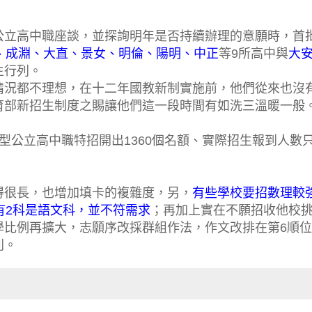
公立高中職座談，並探詢明年是否持續辦理的意願時，首
、成淵、大直、景女、明倫、陽明、中正
等9所高中與
大
生行列。
情況都不理想，在十二年國教新制實施前，他們從來也沒
育部新招生制度之賜讓他們這一段時間有如洗三溫暖一般
區型公立高中職特招開出1360個名額、實際招生報到人數
得很長，也增加填卡的複雜度，另，
有些學校要招數理較
有2科是語文科，並不符需求
；再加上實在不願招收他校
學比例再擴大，志願序改採群組作法，作文改排在第6順
列。