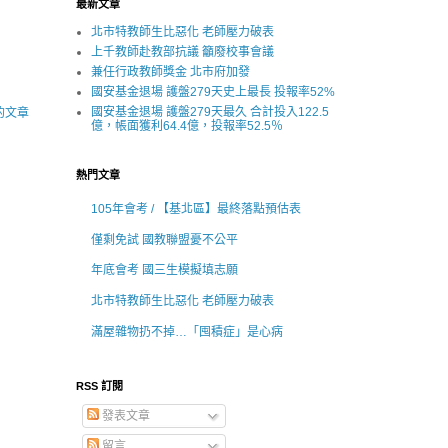
最新文章
北市特教師生比惡化 老師壓力破表
上千教師赴教部抗議 籲廢校事會議
兼任行政教師獎金 北市府加發
國安基金退場 護盤279天史上最長 投報率52%
國安基金退場 護盤279天最久 合計投入122.5
的文章
億，帳面獲利64.4億，投報率52.5％
熱門文章
105年會考 / 【基北區】最終落點預估表
僅剩免試 國教聯盟憂不公平
年底會考 國三生模擬填志願
北市特教師生比惡化 老師壓力破表
滿屋雜物扔不掉…「囤積症」是心病
RSS 訂閱
發表文章
留言