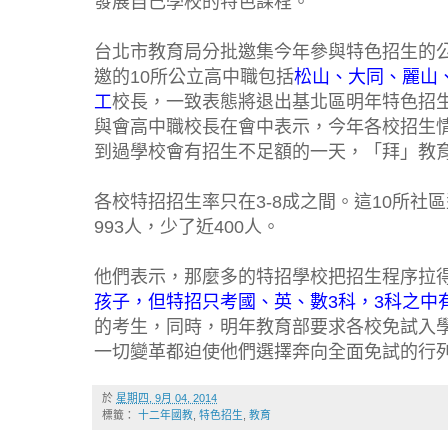
發展自己學校的特色課程。
台北市教育局分批邀集今年參與特色招生的
邀的10所公立高中職包括
松山、大同、麗山
工
校長，一致表態將退出基北區明年特色招
與會高中職校長在會中表示，今年各校招生
到過學校會有招生不足額的一天，「拜」教
各校特招招生率只在3-8成之間。這10所社
993人，少了近400人。
他們表示，那麼多的特招學校把招生程序拉
孩子，
但特招只考國、英、數3科，3科之中
的考生，同時，明年教育部要求各校免試入
一切變革都迫使他們選擇奔向全面免試的行
於
星期四, 9月 04, 2014
標籤：
十二年國教
,
特色招生
,
教育