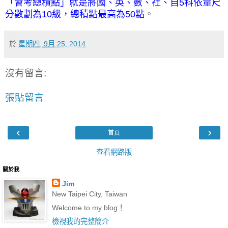
「
會考總積點」就是將國、英、數、社、自5科依量尺
分數劃為10級，總積點最高為50點
。
於
星期四, 9月 25, 2014
沒有留言:
張貼留言
‹
›
首頁
查看網路版
關於我
Jim
New Taipei City, Taiwan
Welcome to my blog！
檢視我的完整簡介