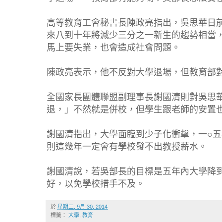
高等教育工會秘書長陳政亮指出，吳思華日
來八到十年將減少三分之一新生的趨勢相當
馬上要失業，也會造成社會問題。
陳政亮表示，他不反對大學退場，但教育部
全國家長團體聯盟副理事長謝國清則對吳思
退，」不然就是併校，但學生跟老師的安置
謝國清指出，大學面臨到少子化衝擊，一○
則這幾年一定會有學校發不出教授薪水。
謝國清說，若吳部長的目標是五年內大學降
好，以免學校措手不及。
於
星期二, 9月 30, 2014
標籤：
大學
,
教育