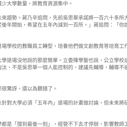
減少大學數量，將教育資源集中。
未來趨勢。蔣乃辛追問，先前吳思華承諾將一百六十多所
從後年開始，希望在五年內減到一百所。」蔣追問：「你
退場學校的教職員工轉型，培養他們做文創教育等培育工
大學退場沒他說的那麼簡單。立委陳學聖也說，公立學校
淘汰，不是吳思華一個人能控制的，建議先輔導，輔導不
都很驚訝，還以為聽錯了。
未針對大學必須「五年內」退場的計畫做討論，但未來將
學都是「撐到最後一刻」，經營不下去才停辦，影響教師