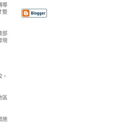
輔導
才整
教部
發現
校，
地區
措施