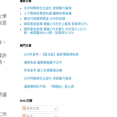
最新文章
北市特教師生比惡化 老師壓力破表
上千教師赴教部抗議 籲廢校事會議
大學
兼任行政教師獎金 北市府加發
說是
國安基金退場 護盤279天史上最長 投報率52%
國安基金退場 護盤279天最久 合計投入122.5
億，帳面獲利64.4億，投報率52.5％
作。
熱門文章
105年會考 / 【基北區】最終落點預估表
或許
過，
僅剩免試 國教聯盟憂不公平
年底會考 國三生模擬填志願
北市特教師生比惡化 老師壓力破表
滿屋雜物扔不掉…「囤積症」是心病
研議
RSS 訂閱
發表文章
工作
留言