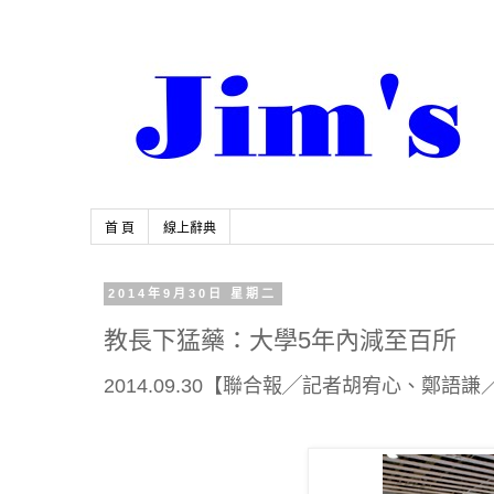
首 頁
線上辭典
2014年9月30日 星期二
教長下猛藥：大學5年內減至百所
2014.09.30【聯合報╱記者胡宥心、鄭語