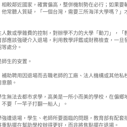
，相較鄰近國家，確實偏高，整併機制勢在必行；如果要
。他常聽人質疑，「一個台灣，需要三所海洋大學嗎？」
生人數或學雜費的控制，對辦學不力的大學「動刀」，「
育部應該強硬介入退場，利用教學評鑑或財務檢查，一旦
招等處分。
是師生的安置。
，補助聘用因退場而去職老師的工廠、法人機構或其他私
用意願。
學生無法去都市求學，高美是一所小而美的學校，在偏鄉
，不要「一竿子打翻一船人」。
學強遭退場，學生、老師所要面臨的問題，教育部有配套
將重點擺在幫助學校辦得更好，而非將焦點擺在退場。