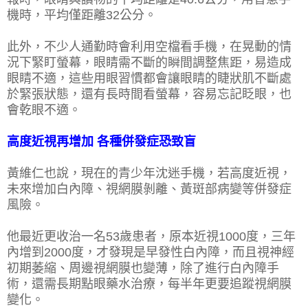
機時，平均僅距離32公分。
此外，不少人通勤時會利用空檔看手機，在晃動的情
況下緊盯螢幕，眼睛需不斷的瞬間調整焦距，易造成
眼睛不適，這些用眼習慣都會讓眼睛的睫狀肌不斷處
於緊張狀態，還有長時間看螢幕，容易忘記眨眼，也
會乾眼不適。
高度近視再增加 各種併發症恐致盲
黃維仁也說，現在的青少年沈迷手機，若高度近視，
未來增加白內障、視網膜剝離、黃斑部病變等併發症
風險。
他最近更收治一名53歲患者，原本近視1000度，三年
內增到2000度，才發現是早發性白內障，而且視神經
初期萎縮、周邊視網膜也變薄，除了進行白內障手
術，還需長期點眼藥水治療，每半年更要追蹤視網膜
變化。