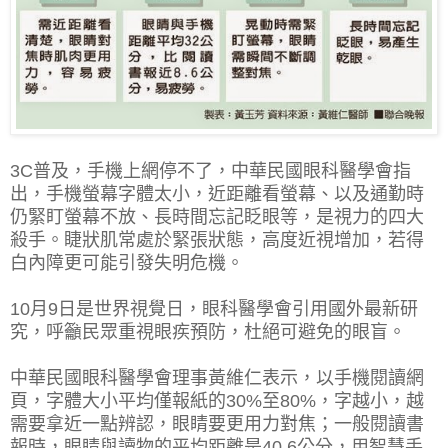
3C普及，手機上網停不了，中華民國眼科醫學會指
出，手機螢幕字體太小，近距離看螢幕、以及通勤時
仍緊盯螢幕不放、長時間忘記眨眼等，是視力的四大
殺手。睫狀肌常處於緊張狀態，高度近視增加，若得
白內障更可能引發失明危機。
10月9日是世界視覺日，眼科醫學會引用國外最新研
究，呼籲民眾重視眼疾預防，杜絕可避免的眼盲。
中華民國眼科醫學會理事黃維仁表示，以手機閱讀網
頁，字體大小平均僅報紙的30%至80%，字越小，越
需要拿近一點辨認，眼睛要更用力對焦；一般閱讀書
報時，眼睛與讀物的平均距離是40.6公分，用智慧手