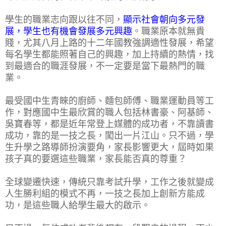
學生的職業志向跟以往不同，
顯示社會朝向多元發
展，學生也有機會發展多元興趣
。職業原本就無貴
賤，尤其八月上路的十二年國教強調適性發展，希望
每名學生都能照著自己的興趣，加上持續的熱情，找
到最適合的職涯發展，不一定要是當下最熱門的職
業。
最受國中生青睞的廚師、麵包師傅、職業運動員等工
作，對應國中生最欣賞的職人包括林書豪、阿基師、
吳寶春等，都是近年常登上媒體的成功者，不靠讀書
成功，靠的是一技之長，闖出一片江山。只不過，學
生升學之路導師扮演要角，家長影響更大，屆時如果
孩子真的要選這些職業，家長能否真的尊重？
全球變遷快速，傳統只靠考試升學，工作之後就變成
人生勝利組的模式不再，一技之長加上創新方能成
功，是這些職人給學生最大的啟示。