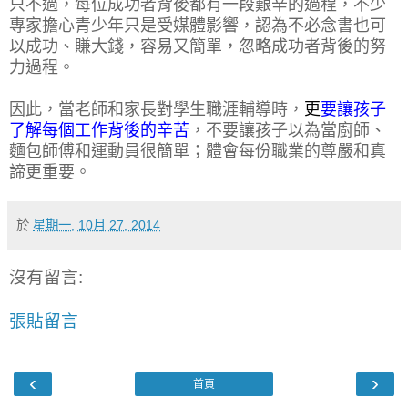
只不過，每位成功者背後都有一段艱辛的過程，不少
專家擔心青少年只是受媒體影響，認為不必念書也可
以成功、賺大錢，容易又簡單，忽略成功者背後的努
力過程。
因此，當老師和家長對學生職涯輔導時，
更
要讓孩子
了解每個工作背後的辛苦
，不要讓孩子以為當廚師、
麵包師傅和運動員很簡單；體會每份職業的尊嚴和真
諦更重要。
於
星期一, 10月 27, 2014
沒有留言:
張貼留言
‹
›
首頁